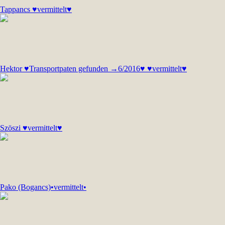
Tappancs ♥vermittelt♥
Hektor ♥Transportpaten gefunden →6/2016♥ ♥vermittelt♥
Szöszi ♥vermittelt♥
Pako (Bogancs)•vermittelt•