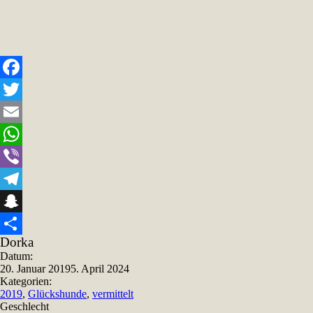
Facebook
Twitter
Email
WhatsApp
Viber
Telegram
Snapchat
Dorka
Teilen
Datum:
20. Januar 2019
5. April 2024
Kategorien:
2019
,
Glückshunde
,
vermittelt
Geschlecht