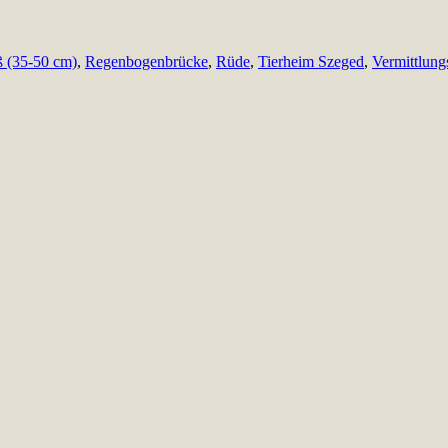
ß (35-50 cm)
,
Regenbogenbrücke
,
Rüde
,
Tierheim Szeged
,
Vermittlun