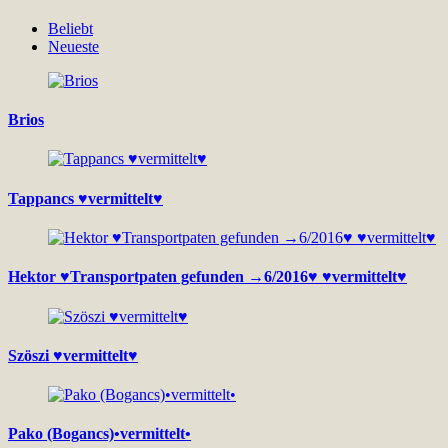
Beliebt
Neueste
Brios
Tappancs ♥vermittelt♥
Hektor ♥Transportpaten gefunden →6/2016♥ ♥vermittelt♥
Szöszi ♥vermittelt♥
Pako (Bogancs)•vermittelt•