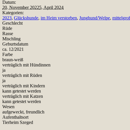
Datum:
20. November 2022
5. April 2024
Kategorien:
2023
,
Glückshunde
,
im Heim verstorben
,
Junghund/Welpe
,
mittelgro
Geschlecht
Rüde
Rasse
Mischling
Geburtsdatum
ca. 12/2021
Farbe
braun-weiß
verträglich mit Hündinnen
ja
verträglich mit Rüden
ja
verträglich mit Kindern
kann getestet werden
verträglich mit Katzen
kann getestet werden
Wesen
aufgeweckt, freundlich
Aufenthaltsort
Tierheim Szeged