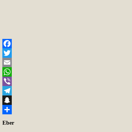
Facebook
Twitter
Email
WhatsApp
Viber
Telegram
Snapchat
Teilen
Eber