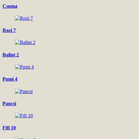
Csuma
Rozi 7
Balint 2
Pumi 4
Pancsi
Fifi 10