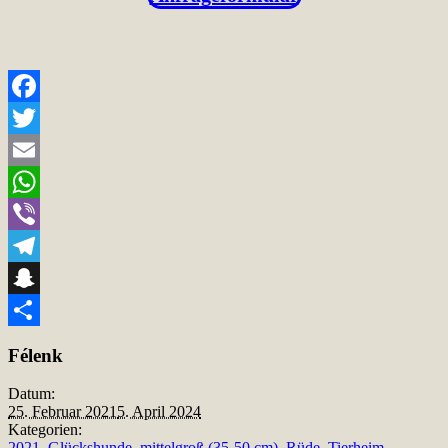
Facebook
Twitter
Email
WhatsApp
Viber
Telegram
Snapchat
Teilen
Félenk
Datum:
25. Februar 2021
5. April 2024
Kategorien:
2021
,
Glückshunde
,
mittelgroß (35-50 cm)
,
Rüde
,
Tierheim