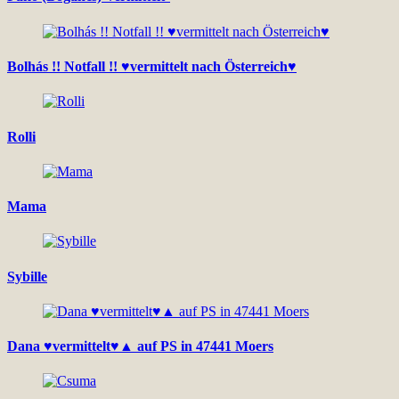
Bolhás !! Notfall !! ♥vermittelt nach Österreich♥
Rolli
Mama
Sybille
Dana ♥vermittelt♥▲ auf PS in 47441 Moers