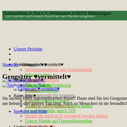
Tierheimleben in Not e.V. Webergasse 4 95352 Marktleugast
Unsere Projekte
Startseite
Vermittlungsinfo▼
/
Gengszter ♥vermittelt♥
Vermittlungsablauf und Schutzgebühr
Wissenswertes
Gengszter ♥vermittelt♥
Chip-Registrierung
Unsere Hunde▼
Unsere Partner
Tötungshunde Dombovár
Kontakt
Vermittlungshunde
Seniorenhunde für Senioren
Paten-Info▼
Sie suchen einen unkomplizierten Hund? Dann sind Sie bei Gengszter ge
Notfelle
Kastrationspatenschaften
am liebsten den ganzen Tag lang. Auch zu Menschen ist sie freundlich
Hunde auf Pflegestelle in D
Ausreise- und Transportpatenschaften
Vermittlungshilfe durch TIN
Spenden und Hilfe
Hunde die nicht in D vermittelt werden dürfen
Unsere Hunde auf Dauerpflegestellen
Handicap-Hunde
Unsere ehemaligen ▼