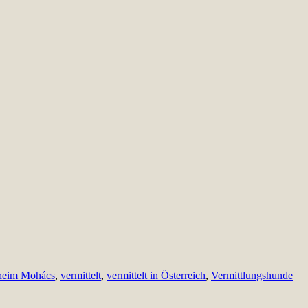
heim Mohács
,
vermittelt
,
vermittelt in Österreich
,
Vermittlungshunde