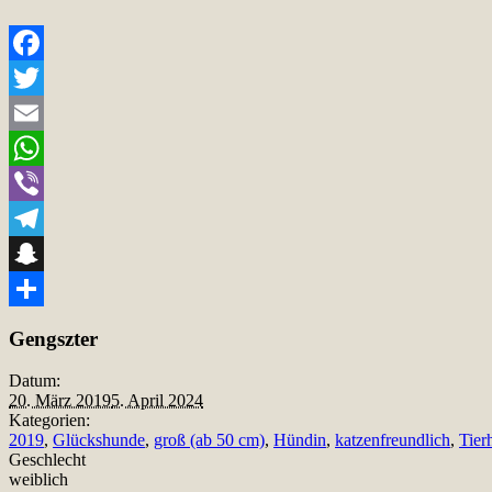
Facebook
Twitter
Email
WhatsApp
Viber
Telegram
Snapchat
Teilen
Gengszter
Datum:
20. März 2019
5. April 2024
Kategorien:
2019
,
Glückshunde
,
groß (ab 50 cm)
,
Hündin
,
katzenfreundlich
,
Tier
Geschlecht
weiblich