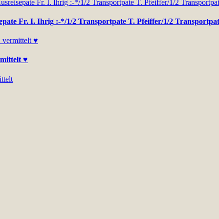
pate Fr. I. Ihrig :-*/1/2 Transportpate T. Pfeiffer/1/2 Transportpa
mittelt ♥