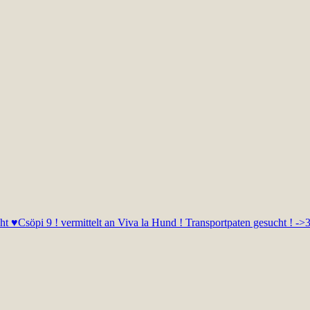
ht ♥
Csöpi 9 ! vermittelt an Viva la Hund ! Transportpaten gesucht ! ->