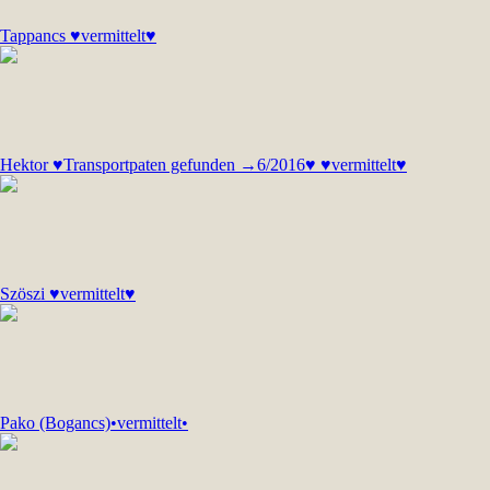
Tappancs ♥vermittelt♥
Hektor ♥Transportpaten gefunden →6/2016♥ ♥vermittelt♥
Szöszi ♥vermittelt♥
Pako (Bogancs)•vermittelt•