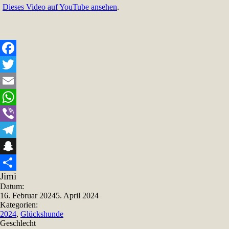
Dieses Video auf YouTube ansehen
.
Facebook
Twitter
Email
WhatsApp
Viber
Telegram
Snapchat
Jimi
Teilen
Datum:
16. Februar 2024
5. April 2024
Kategorien:
2024
,
Glückshunde
Geschlecht