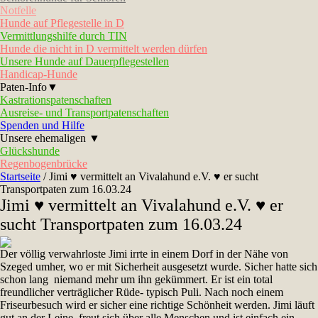
Notfelle
Hunde auf Pflegestelle in D
Vermittlungshilfe durch TIN
Hunde die nicht in D vermittelt werden dürfen
Unsere Hunde auf Dauerpflegestellen
Handicap-Hunde
Paten-Info▼
Kastrationspatenschaften
Ausreise- und Transportpatenschaften
Spenden und Hilfe
Unsere ehemaligen ▼
Glückshunde
Regenbogenbrücke
Startseite
/
Jimi ♥ vermittelt an Vivalahund e.V. ♥ er sucht
Transportpaten zum 16.03.24
Jimi ♥ vermittelt an Vivalahund e.V. ♥ er
sucht Transportpaten zum 16.03.24
Der völlig verwahrloste Jimi irrte in einem Dorf in der Nähe von
Szeged umher, wo er mit Sicherheit ausgesetzt wurde. Sicher hatte sich
schon lang niemand mehr um ihn gekümmert. Er ist ein total
freundlicher verträglicher Rüde- typisch Puli. Nach noch einem
Friseurbesuch wird er sicher eine richtige Schönheit werden. Jimi läuft
gut an der Leine, freut sich über alle Menschen und ist einfach ein