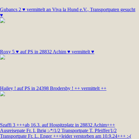
Gubancs 2 ♥ vermittelt an Viva la Hund e.V., Transportpaten gesucht
♥
Roxy 5 ♥ auf PS in 28832 Achim ♥ vermittelt ♥
Hailey ! auf PS in 24398 Brodersby ! ++ vermittelt ++
Szaffi 3 +++ab 16.3. auf Hospitzplatz in 28832 Achim+++
Ausreisepate Fr. I. Ihrig :-*/1/2 Transportpate T. Pfeiffer/1/2
Transportpate Fr. L. Enger +++leider verstorben am 10.9.24+++ :-(