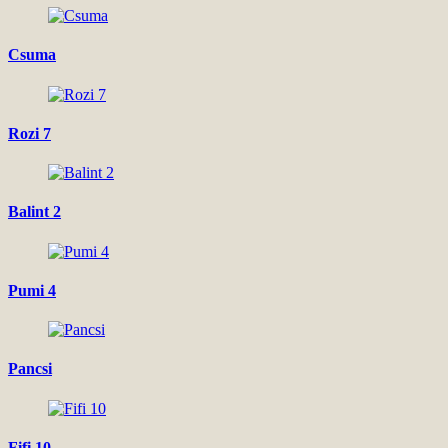
Csuma
Rozi 7
Balint 2
Pumi 4
Pancsi
Fifi 10