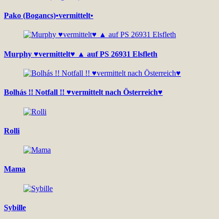
Pako (Bogancs)•vermittelt•
Murphy ♥vermittelt♥ ▲ auf PS 26931 Elsfleth
Bolhás !! Notfall !! ♥vermittelt nach Österreich♥
Rolli
Mama
Sybille