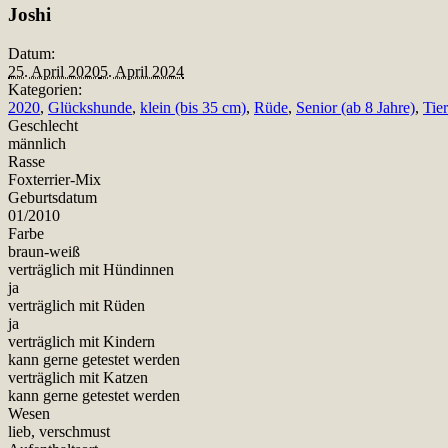
Teilen
Joshi
Datum:
25. April 2020
5. April 2024
Kategorien:
2020
,
Glückshunde
,
klein (bis 35 cm)
,
Rüde
,
Senior (ab 8 Jahre)
,
Tie
Geschlecht
männlich
Rasse
Foxterrier-Mix
Geburtsdatum
01/2010
Farbe
braun-weiß
verträglich mit Hündinnen
ja
verträglich mit Rüden
ja
verträglich mit Kindern
kann gerne getestet werden
verträglich mit Katzen
kann gerne getestet werden
Wesen
lieb, verschmust