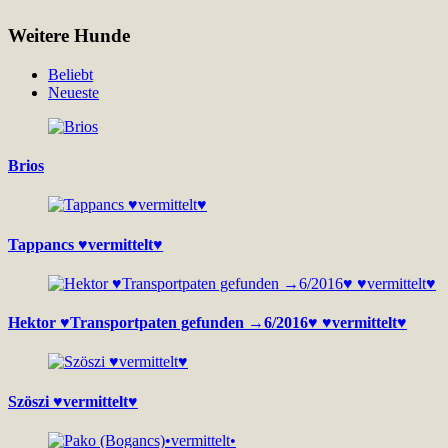
Weitere Hunde
Beliebt
Neueste
Brios
Tappancs ♥vermittelt♥
Hektor ♥Transportpaten gefunden →6/2016♥ ♥vermittelt♥
Szöszi ♥vermittelt♥