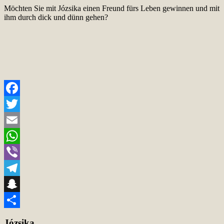
Möchten Sie mit Józsika einen Freund fürs Leben gewinnen und mit
ih​m durch dick und dünn gehen?
Facebook
Twitter
Email
WhatsApp
Viber
Telegram
Snapchat
Teilen
Józsika