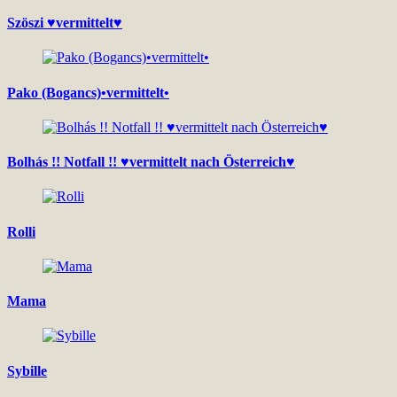
Szöszi ♥vermittelt♥
Pako (Bogancs)•vermittelt•
Bolhás !! Notfall !! ♥vermittelt nach Österreich♥
Rolli
Mama
Sybille