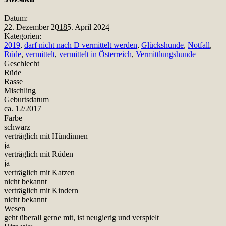
Datum:
22. Dezember 2018
5. April 2024
Kategorien:
2019
,
darf nicht nach D vermittelt werden
,
Glückshunde
,
Notfall
,
Rüde
,
vermittelt
,
vermittelt in Österreich
,
Vermittlungshunde
Geschlecht
Rüde
Rasse
Mischling
Geburtsdatum
ca. 12/2017
Farbe
schwarz
verträglich mit Hündinnen
ja
verträglich mit Rüden
ja
verträglich mit Katzen
nicht bekannt
verträglich mit Kindern
nicht bekannt
Wesen
geht überall gerne mit, ist neugierig und verspielt