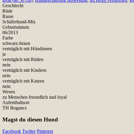
groß (ab 50 cm)
,
Hundeerfahrung notwendig
,
im Heim verstorben
,
R
Geschlecht
Rüde
Rasse
Schäferhund-Mix
Geburtsdatum
06/2013
Farbe
schwarz-braun
verträglich mit Hündinnen
ja
verträglich mit Rüden
nein
verträglich mit Kindern
nein
verträglich mit Katzen
nein
Wesen
zu Menschen freundlich und loyal
Aufenthaltsort
TH Bogancs
Magst du diesen Hund
Facebook
Twitter
Pinterest