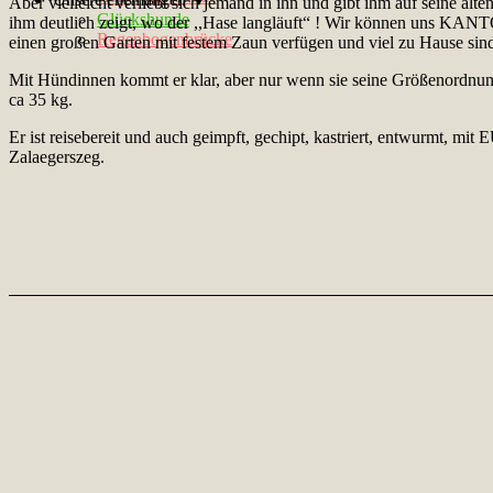
Aber vielleicht verliebt sich jemand in ihn und gibt ihm auf seine a
Glückshunde
ihm deutlich zeigt, wo der ,,Hase langläuft“ ! Wir können uns KANTO
Regenbogenbrücke
einen großen Garten mit festem Zaun verfügen und viel zu Hause sind.
Mit Hündinnen kommt er klar, aber nur wenn sie seine Größenordnung 
ca 35 kg.
Er ist reisebereit und auch geimpft, gechipt, kastriert, entwurmt, mit
Zalaegerszeg.