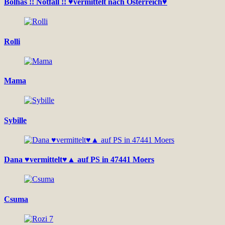
Bolhás !! Notfall !! ♥vermittelt nach Österreich♥
Rolli
Mama
Sybille
Dana ♥vermittelt♥▲ auf PS in 47441 Moers
Csuma