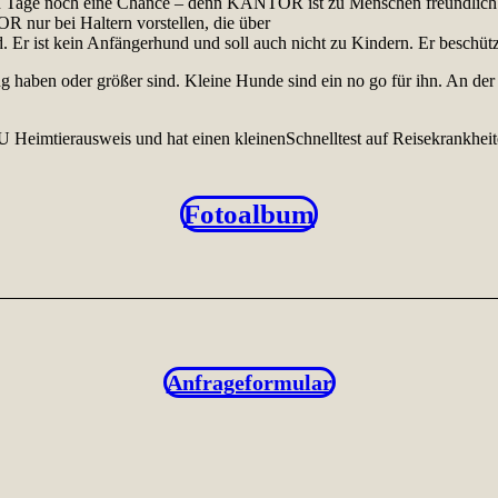
lten Tage noch eine Chance – denn KANTOR ist zu Menschen freundlich u
R nur bei Haltern vorstellen, die über
 Er ist kein Anfängerhund und soll auch nicht zu Kindern. Er beschütz
haben oder größer sind. Kleine Hunde sind ein no go für ihn. An der L
 EU Heimtierausweis und hat einen kleinenSchnelltest auf Reisekrankheit
Fotoalbum
Anfrageformular