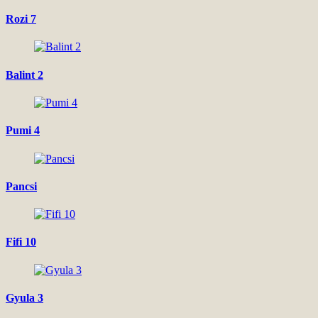
Rozi 7
Balint 2
Pumi 4
Pancsi
Fifi 10
Gyula 3