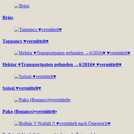
Brios
Tappancs ♥vermittelt♥
Hektor ♥Transportpaten gefunden →6/2016♥ ♥vermittelt♥
Szöszi ♥vermittelt♥
Pako (Bogancs)•vermittelt•