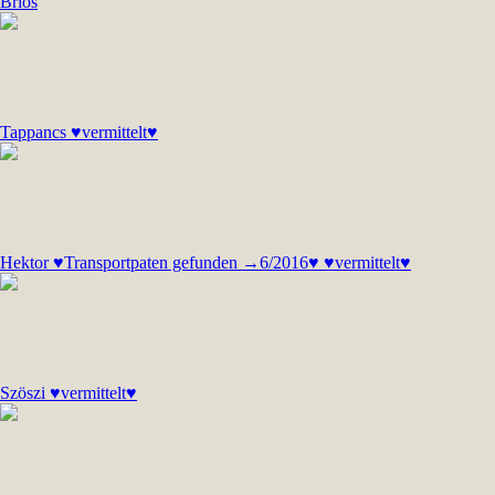
Brios
Tappancs ♥vermittelt♥
Hektor ♥Transportpaten gefunden →6/2016♥ ♥vermittelt♥
Szöszi ♥vermittelt♥