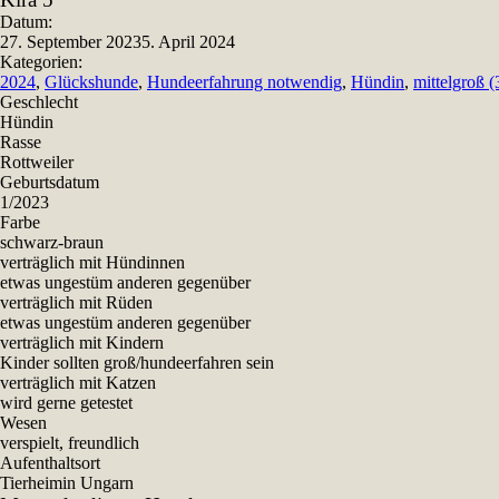
Teilen
Datum:
27. September 2023
5. April 2024
Kategorien:
2024
,
Glückshunde
,
Hundeerfahrung notwendig
,
Hündin
,
mittelgroß 
Geschlecht
Hündin
Rasse
Rottweiler
Geburtsdatum
1/2023
Farbe
schwarz-braun
verträglich mit Hündinnen
etwas ungestüm anderen gegenüber
verträglich mit Rüden
etwas ungestüm anderen gegenüber
verträglich mit Kindern
Kinder sollten groß/hundeerfahren sein
verträglich mit Katzen
wird gerne getestet
Wesen
verspielt, freundlich
Aufenthaltsort
Tierheimin Ungarn