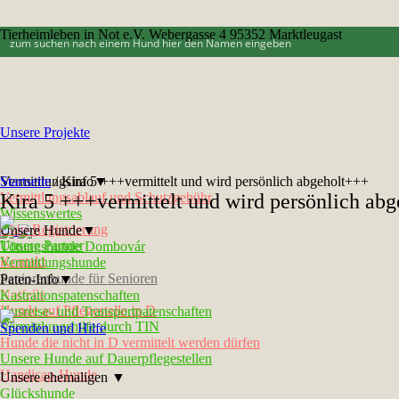
Tierheimleben in Not e.V. Webergasse 4 95352 Marktleugast
Unsere Projekte
Vermittlungsinfo▼
Startseite
/
Kira 5 +++vermittelt und wird persönlich abgeholt+++
Vermittlungsablauf und Schutzgebühr
Kira 5 +++vermittelt und wird persönlich ab
Wissenswertes
Chip-Registrierung
Unsere Hunde▼
Unsere Partner
Tötungshunde Dombovár
Kontakt
Vermittlungshunde
Seniorenhunde für Senioren
Paten-Info▼
Notfelle
Kastrationspatenschaften
Hunde auf Pflegestelle in D
Ausreise- und Transportpatenschaften
Vermittlungshilfe durch TIN
Spenden und Hilfe
Hunde die nicht in D vermittelt werden dürfen
Unsere Hunde auf Dauerpflegestellen
Handicap-Hunde
Unsere ehemaligen ▼
Glückshunde