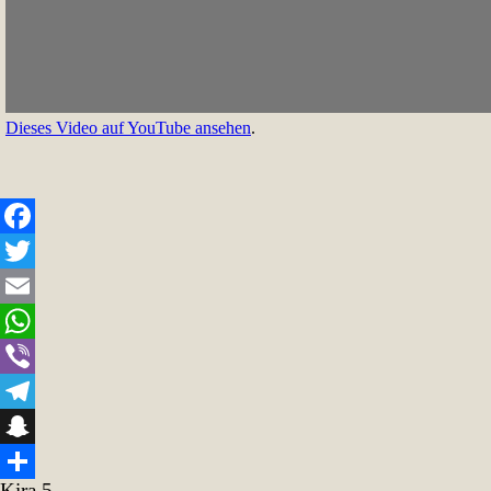
Dieses Video auf YouTube ansehen
.
Facebook
Twitter
Email
WhatsApp
Viber
Telegram
Snapchat
Kira 5