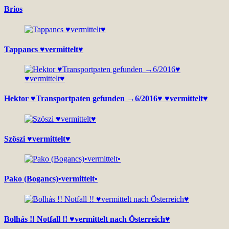
Brios
Tappancs ♥vermittelt♥
Hektor ♥Transportpaten gefunden →6/2016♥ ♥vermittelt♥
Szöszi ♥vermittelt♥
Pako (Bogancs)•vermittelt•
Bolhás !! Notfall !! ♥vermittelt nach Österreich♥