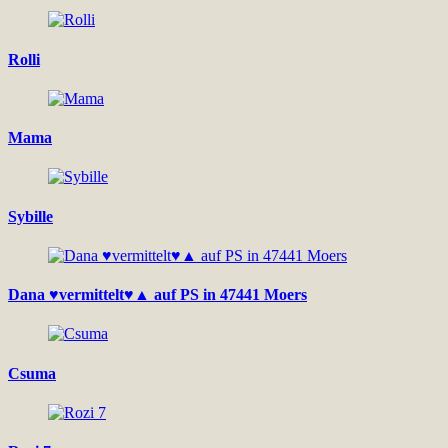
Rolli
Mama
Sybille
Dana ♥vermittelt♥▲ auf PS in 47441 Moers
Csuma