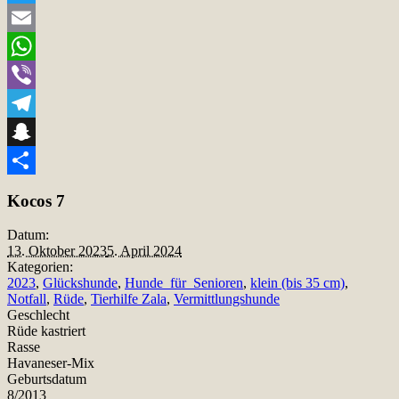
Twitter
Email
WhatsApp
Viber
Telegram
Snapchat
Teilen
Kocos 7
Datum:
13. Oktober 2023
5. April 2024
Kategorien:
2023
,
Glückshunde
,
Hunde_für_Senioren
,
klein (bis 35 cm)
,
Notfall
,
Rüde
,
Tierhilfe Zala
,
Vermittlungshunde
Geschlecht
Rüde kastriert
Rasse
Havaneser-Mix
Geburtsdatum
8/2013