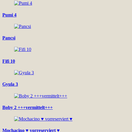
Pumi 4
Pancsi
Fifi 10
Gyula 3
Boby 2 +++vermittelt+++
Mochacino ♥ vorreserviert ♥