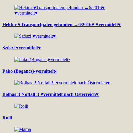
Hektor ♥Transportpaten gefunden →6/2016♥ ♥vermittelt♥
Szöszi ♥vermittelt♥
Pako (Bogancs)•vermittelt•
Bolhás !! Notfall !! ♥vermittelt nach Österreich♥
Rolli