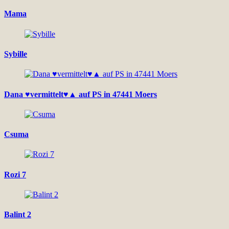
Mama
Sybille
Dana ♥vermittelt♥▲ auf PS in 47441 Moers
Csuma
Rozi 7
Balint 2