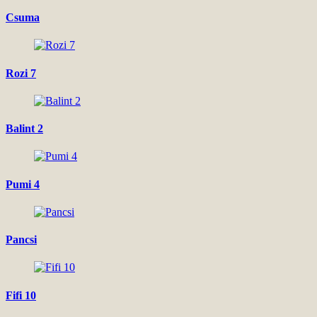
Csuma
Rozi 7
Balint 2
Pumi 4
Pancsi
Fifi 10