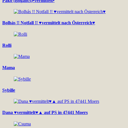
Pako (Bogancs)•vermittelt•
Bolhás !! Notfall !! ♥vermittelt nach Österreich♥
Rolli
Mama
Sybille
Dana ♥vermittelt♥▲ auf PS in 47441 Moers