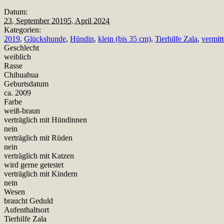
Datum:
23. September 2019
5. April 2024
Kategorien:
2019
,
Glückshunde
,
Hündin
,
klein (bis 35 cm)
,
Tierhilfe Zala
,
vermitt
Geschlecht
weiblich
Rasse
Chihuahua
Geburtsdatum
ca. 2009
Farbe
weiß-braun
verträglich mit Hündinnen
nein
verträglich mit Rüden
nein
verträglich mit Katzen
wird gerne getestet
verträglich mit Kindern
nein
Wesen
braucht Geduld
Aufenthaltsort
Tierhilfe Zala