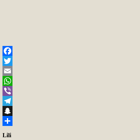
Facebook
Twitter
Email
WhatsApp
Viber
Telegram
Snapchat
Teilen
Lili