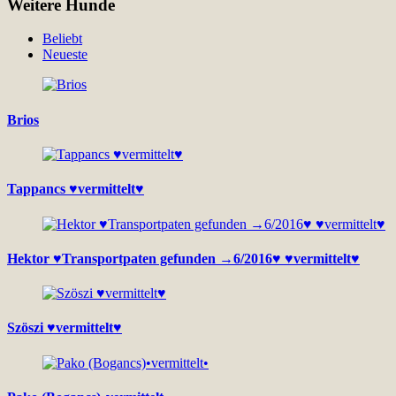
Weitere Hunde
Beliebt
Neueste
Brios
Tappancs ♥vermittelt♥
Hektor ♥Transportpaten gefunden →6/2016♥ ♥vermittelt♥
Szöszi ♥vermittelt♥