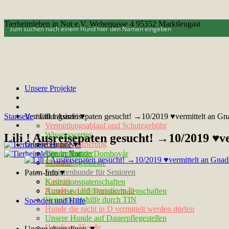
Tierheimleben in Not e.V. Webergasse 4 95352 Marktleugast
Unsere Projekte
Startseite
Vermittlungsinfo▼
/
Lili ! Ausreisepaten gesucht! →10/2019 ♥vermittelt an G
Vermittlungsablauf und Schutzgebühr
Wissenswertes
Lili ! Ausreisepaten gesucht! →10/2019 ♥
Chip-Registrierung
Unsere Hunde▼
Unsere Partner
Tötungshunde Dombovár
Kontakt
Vermittlungshunde
Seniorenhunde für Senioren
Paten-Info▼
Notfelle
Kastrationspatenschaften
Hunde auf Pflegestelle in D
Ausreise- und Transportpatenschaften
Vermittlungshilfe durch TIN
Spenden und Hilfe
Hunde die nicht in D vermittelt werden dürfen
Unsere Hunde auf Dauerpflegestellen
Handicap-Hunde
Unsere ehemaligen ▼