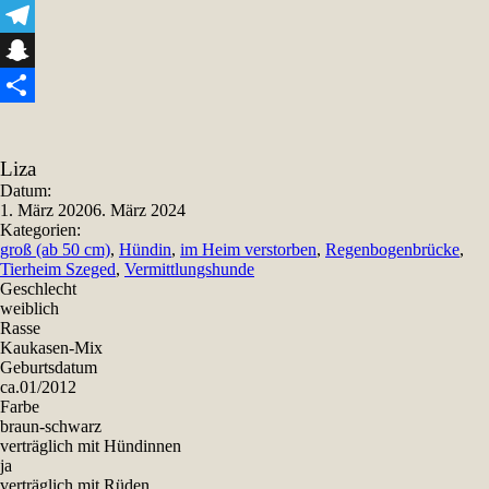
Viber
Telegram
Snapchat
Teilen
Liza
Datum:
1. März 2020
6. März 2024
Kategorien:
groß (ab 50 cm)
,
Hündin
,
im Heim verstorben
,
Regenbogenbrücke
,
Tierheim Szeged
,
Vermittlungshunde
Geschlecht
weiblich
Rasse
Kaukasen-Mix
Geburtsdatum
ca.01/2012
Farbe
braun-schwarz
verträglich mit Hündinnen
ja
verträglich mit Rüden