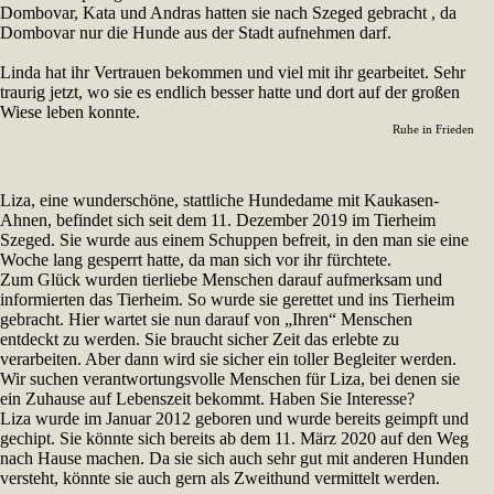
Dombovar, Kata und Andras hatten sie nach Szeged gebracht , da
Dombovar nur die Hunde aus der Stadt aufnehmen darf.
Linda hat ihr Vertrauen bekommen und viel mit ihr gearbeitet. Sehr
traurig jetzt, wo sie es endlich besser hatte und dort auf der großen
Wiese leben konnte.
Ruhe in Frieden
Liza, eine wunderschöne, stattliche Hundedame mit Kaukasen-
Ahnen, befindet sich seit dem 11. Dezember 2019 im Tierheim
Szeged. Sie wurde aus einem Schuppen befreit, in den man sie eine
Woche lang gesperrt hatte, da man sich vor ihr fürchtete.
Zum Glück wurden tierliebe Menschen darauf aufmerksam und
informierten das Tierheim. So wurde sie gerettet und ins Tierheim
gebracht. Hier wartet sie nun darauf von „Ihren“ Menschen
entdeckt zu werden. Sie braucht sicher Zeit das erlebte zu
verarbeiten. Aber dann wird sie sicher ein toller Begleiter werden.
Wir suchen verantwortungsvolle Menschen für Liza, bei denen sie
ein Zuhause auf Lebenszeit bekommt. Haben Sie Interesse?
Liza wurde im Januar 2012 geboren und wurde bereits geimpft und
gechipt. Sie könnte sich bereits ab dem 11. März 2020 auf den Weg
nach Hause machen. Da sie sich auch sehr gut mit anderen Hunden
versteht, könnte sie auch gern als Zweithund vermittelt werden.