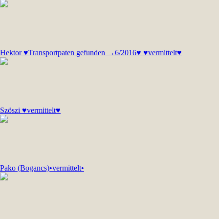
Hektor ♥Transportpaten gefunden →6/2016♥ ♥vermittelt♥
Szöszi ♥vermittelt♥
Pako (Bogancs)•vermittelt•