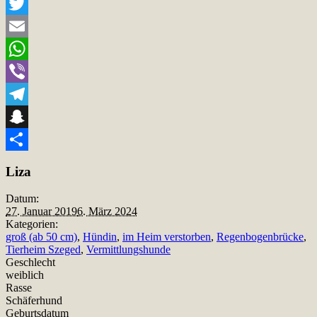
Facebook
Twitter
Email
WhatsApp
Viber
Telegram
Snapchat
Teilen
Liza
Datum:
27. Januar 2019
6. März 2024
Kategorien:
groß (ab 50 cm)
,
Hündin
,
im Heim verstorben
,
Regenbogenbrücke
,
Tierheim Szeged
,
Vermittlungshunde
Geschlecht
weiblich
Rasse
Schäferhund
Geburtsdatum