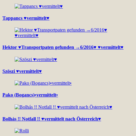
Tappancs ♥vermittelt♥
Hektor ♥Transportpaten gefunden →6/2016♥ ♥vermittelt♥
Szöszi ♥vermittelt♥
Pako (Bogancs)•vermittelt•
Bolhás !! Notfall !! ♥vermittelt nach Österreich♥