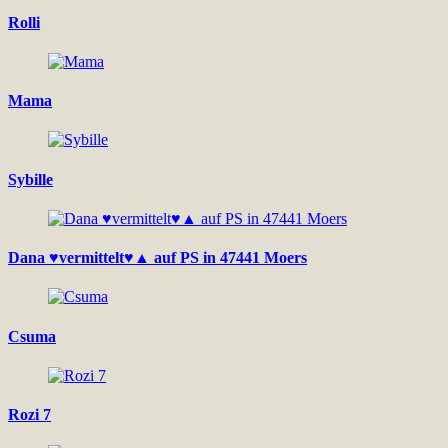
Rolli
Mama
Sybille
Dana ♥vermittelt♥▲ auf PS in 47441 Moers
Csuma
Rozi 7