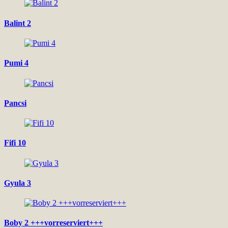
Balint 2
Pumi 4
Pancsi
Fifi 10
Gyula 3
Boby 2 +++vorreserviert+++