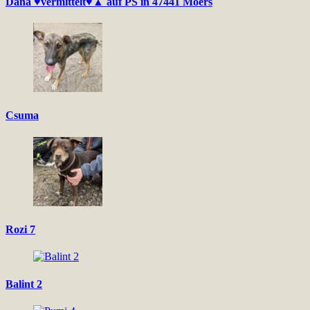
Dana ♥vermittelt♥▲ auf PS in 47441 Moers
Csuma
Rozi 7
Balint 2