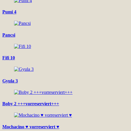
Pumi 4
Pancsi
Fifi 10
Gyula 3
Boby 2 +++vorreserviert+++
Mochacino ♥ vorreserviert ♥