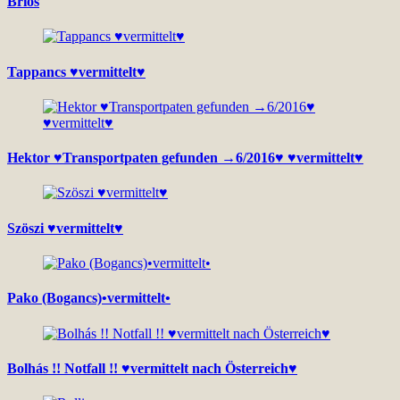
Brios
Tappancs ♥vermittelt♥
Hektor ♥Transportpaten gefunden →6/2016♥ ♥vermittelt♥
Szöszi ♥vermittelt♥
Pako (Bogancs)•vermittelt•
Bolhás !! Notfall !! ♥vermittelt nach Österreich♥