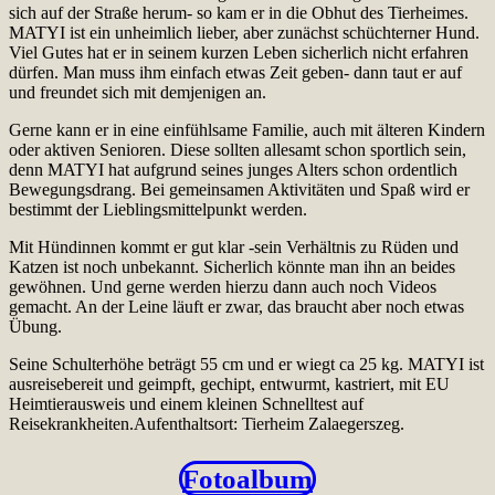
sich auf der Straße herum- so kam er in die Obhut des Tierheimes.
MATYI ist ein unheimlich lieber, aber zunächst schüchterner Hund.
Viel Gutes hat er in seinem kurzen Leben sicherlich nicht erfahren
dürfen. Man muss ihm einfach etwas Zeit geben- dann taut er auf
und freundet sich mit demjenigen an.
Gerne kann er in eine einfühlsame Familie, auch mit älteren Kindern
oder aktiven Senioren. Diese sollten allesamt schon sportlich sein,
denn MATYI hat aufgrund seines junges Alters schon ordentlich
Bewegungsdrang. Bei gemeinsamen Aktivitäten und Spaß wird er
bestimmt der Lieblingsmittelpunkt werden.
Mit Hündinnen kommt er gut klar -sein Verhältnis zu Rüden und
Katzen ist noch unbekannt. Sicherlich könnte man ihn an beides
gewöhnen. Und gerne werden hierzu dann auch noch Videos
gemacht. An der Leine läuft er zwar, das braucht aber noch etwas
Übung.
Seine Schulterhöhe beträgt 55 cm und er wiegt ca 25 kg. MATYI ist
ausreisebereit und geimpft, gechipt, entwurmt, kastriert, mit EU
Heimtierausweis und einem kleinen Schnelltest auf
Reisekrankheiten.Aufenthaltsort: Tierheim Zalaegerszeg.
Fotoalbum