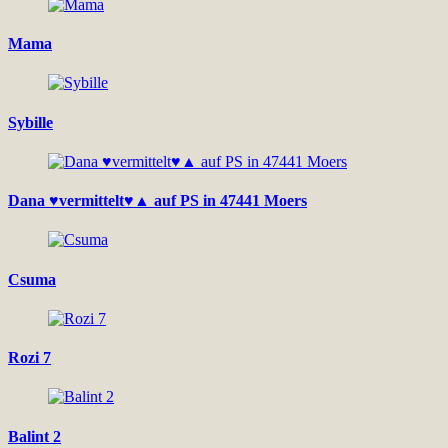
Mama
Sybille
Dana ♥vermittelt♥▲ auf PS in 47441 Moers
Csuma
Rozi 7
Balint 2