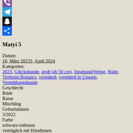
WhatsApp
Viber
Telegram
Snapchat
Teilen
Matyi 5
Datum:
18. März 2023
5. April 2024
Kategorien:
2023
,
Glückshunde
,
groß (ab 50 cm)
,
Junghund/Welpe
,
Rüde
,
Tierheim Bogancs
,
vermittelt
,
vermittelt in Ungarn
,
Vermittlungshunde
Geschlecht
Rüde
Rasse
Mischling
Geburtsdatum
3/2022
Farbe
schwarz-rotbraun
verträglich mit Hündinnen