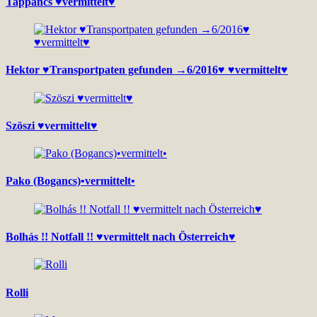
Tappancs ♥vermittelt♥
Hektor ♥Transportpaten gefunden →6/2016♥ ♥vermittelt♥
Szöszi ♥vermittelt♥
Pako (Bogancs)•vermittelt•
Bolhás !! Notfall !! ♥vermittelt nach Österreich♥
Rolli