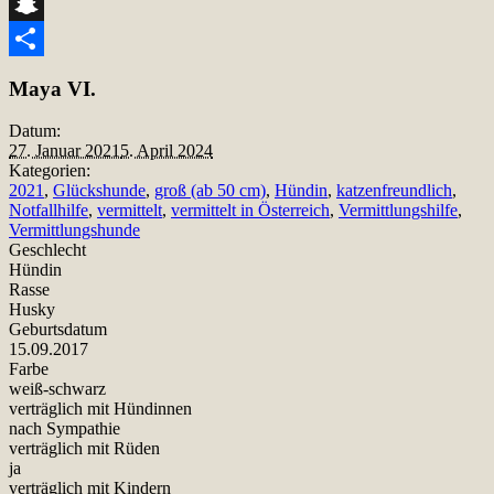
Telegram
Snapchat
Teilen
Maya VI.
Datum:
27. Januar 2021
5. April 2024
Kategorien:
2021
,
Glückshunde
,
groß (ab 50 cm)
,
Hündin
,
katzenfreundlich
,
Notfallhilfe
,
vermittelt
,
vermittelt in Österreich
,
Vermittlungshilfe
,
Vermittlungshunde
Geschlecht
Hündin
Rasse
Husky
Geburtsdatum
15.09.2017
Farbe
weiß-schwarz
verträglich mit Hündinnen
nach Sympathie
verträglich mit Rüden
ja
verträglich mit Kindern