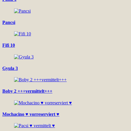
Pancsi
Fifi 10
Gyula 3
Boby 2 +++vermittelt+++
Mochacino ♥ vorreserviert ♥