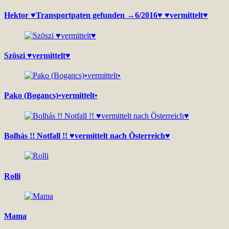
Hektor ♥Transportpaten gefunden →6/2016♥ ♥vermittelt♥
Szöszi ♥vermittelt♥
Pako (Bogancs)•vermittelt•
Bolhás !! Notfall !! ♥vermittelt nach Österreich♥
Rolli
Mama