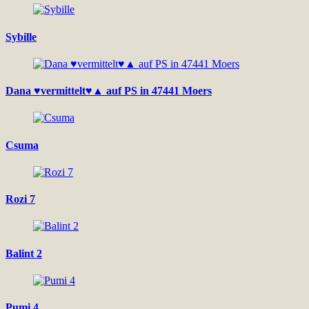
Sybille
Dana ♥vermittelt♥▲ auf PS in 47441 Moers
Csuma
Rozi 7
Balint 2
Pumi 4