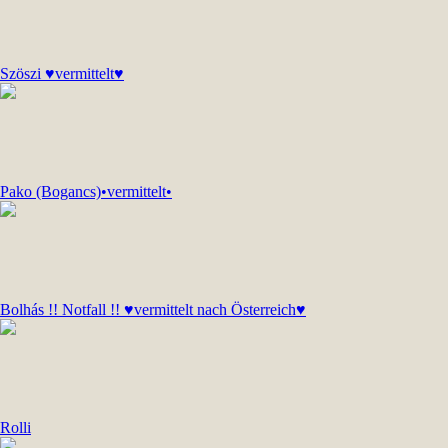
Szöszi ♥vermittelt♥
Pako (Bogancs)•vermittelt•
Bolhás !! Notfall !! ♥vermittelt nach Österreich♥
Rolli