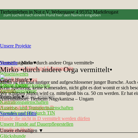
Tierheimleben in Not e.V. Webergasse 4 95352 Marktleugast
Unsere Projekte
Vermittlungsinfo▼
Startseite
/
Mirko •durch andere Orga vermittelt•
Vermittlungsablauf und Schutzgebühr
Mirko •durch andere Orga vermittelt•
Wissenswertes
Chip-Registrierung
Unsere Hunde▼
Mirko ist ein total lustiger und aufgeschlossener junger Bursche. Auch
Unsere Partner
Tötungshunde Dombovár
Kein Spielzeug, keine Kameraden, nicht gibt es dort womit er sich besc
Kontakt
Vermittlungshunde
Wir schätzen Mirko wird ca. mittelgroß bis ca. 50 cm werden. Er hat e
Seniorenhunde für Senioren
Paten-Info▼
Aufenthaltsort: Tierheim Nagykanizsa – Ungarn
Notfelle
Kastrationspatenschaften
Hunde auf Pflegestelle in D
Ausreise- und Transportpatenschaften
Vermittlungshilfe durch TIN
Spenden und Hilfe
Hunde die nicht in D vermittelt werden dürfen
Unsere Hunde auf Dauerpflegestellen
Handicap-Hunde
Unsere ehemaligen ▼
Glückshunde