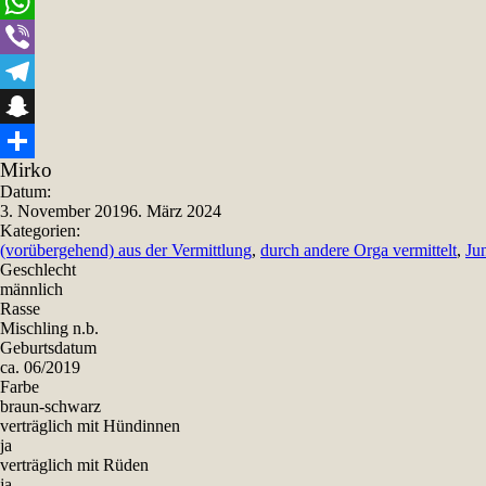
Email
WhatsApp
Viber
Telegram
Snapchat
Mirko
Teilen
Datum:
3. November 2019
6. März 2024
Kategorien:
(vorübergehend) aus der Vermittlung
,
durch andere Orga vermittelt
,
Ju
Geschlecht
männlich
Rasse
Mischling n.b.
Geburtsdatum
ca. 06/2019
Farbe
braun-schwarz
verträglich mit Hündinnen
ja
verträglich mit Rüden
ja