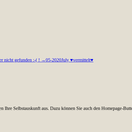
der nicht gefunden :-( ! →05-2020
July ♥vermittelt♥
üllen Ihre Selbstauskunft aus. Dazu können Sie auch den Homepage-Butt