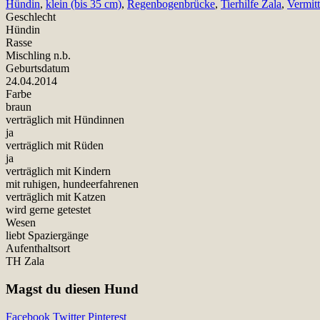
Hündin
,
klein (bis 35 cm)
,
Regenbogenbrücke
,
Tierhilfe Zala
,
Vermit
Geschlecht
Hündin
Rasse
Mischling n.b.
Geburtsdatum
24.04.2014
Farbe
braun
verträglich mit Hündinnen
ja
verträglich mit Rüden
ja
verträglich mit Kindern
mit ruhigen, hundeerfahrenen
verträglich mit Katzen
wird gerne getestet
Wesen
liebt Spaziergänge
Aufenthaltsort
TH Zala
Magst du diesen Hund
Facebook
Twitter
Pinterest