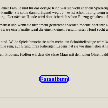
 einer Familie und für das dortige Kind war sie wohl eher ein Spielzeug
 Familie. Sie sollte dann dringend weg 🙁 – es ist schon traurig wenn
orgt. Der nächste Hunde wird dort sicherlich schon Einzug gehalten ha
bewusst und wenn sie nicht mehr gestreichelt werden möchte oder ihre R
gyi wäre eine Familie ideal die einen kleinen verschmusten Hund sucht 
 sind. Wilde Spiele braucht sie nicht mehr, ein Schnüffelkollege wäre 
ilie sein, auf Grund ihres bisherigen Lebens hat sie vor ihnen eher Ang
kein Problem. Hoffen wir dass die süsse Maus mit den tollen Ohren ba
Fotoalbum