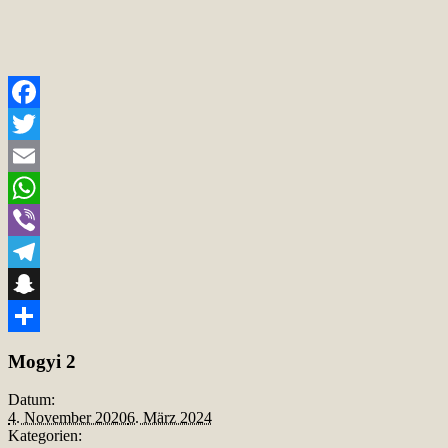
Facebook
Twitter
Email
WhatsApp
Viber
Telegram
Snapchat
Teilen
Mogyi 2
Datum:
4. November 2020
6. März 2024
Kategorien: