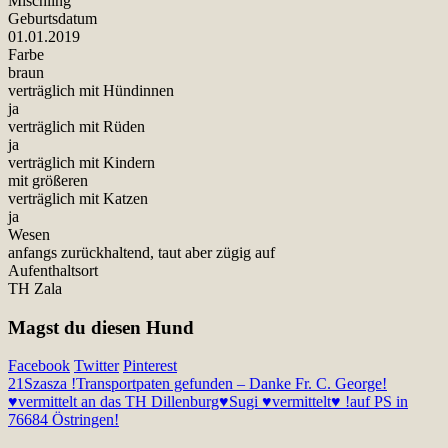
Mischling
Geburtsdatum
01.01.2019
Farbe
braun
verträglich mit Hündinnen
ja
verträglich mit Rüden
ja
verträglich mit Kindern
mit größeren
verträglich mit Katzen
ja
Wesen
anfangs zurückhaltend, taut aber zügig auf
Aufenthaltsort
TH Zala
Magst du diesen Hund
Facebook
Twitter
Pinterest
21
Szasza !Transportpaten gefunden – Danke Fr. C. George!
♥vermittelt an das TH Dillenburg♥
Sugi ♥vermittelt♥ !auf PS in
76684 Östringen!