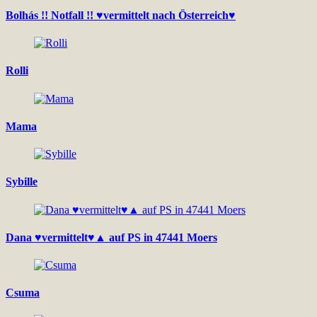
Bolhás !! Notfall !! ♥vermittelt nach Österreich♥
Rolli
Mama
Sybille
Dana ♥vermittelt♥▲ auf PS in 47441 Moers
Csuma