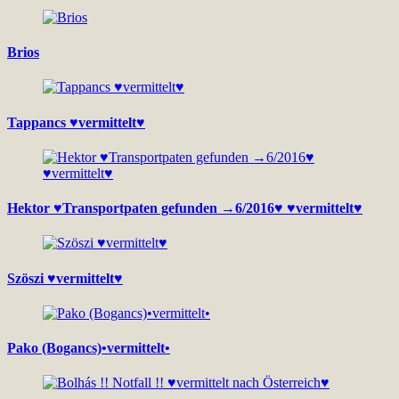
Brios
Tappancs ♥vermittelt♥
Hektor ♥Transportpaten gefunden →6/2016♥ ♥vermittelt♥
Szöszi ♥vermittelt♥
Pako (Bogancs)•vermittelt•