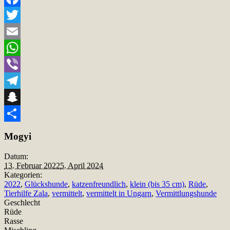
Facebook
Twitter
Email
WhatsApp
Viber
Telegram
Snapchat
Teilen
Mogyi
Datum:
13. Februar 2022
5. April 2024
Kategorien:
2022
,
Glückshunde
,
katzenfreundlich
,
klein (bis 35 cm)
,
Rüde
,
Tierhilfe Zala
,
vermittelt
,
vermittelt in Ungarn
,
Vermittlungshunde
Geschlecht
Rüde
Rasse