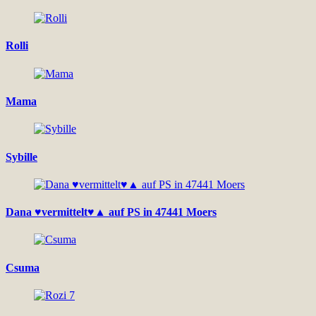
Rolli
Mama
Sybille
Dana ♥vermittelt♥▲ auf PS in 47441 Moers
Csuma