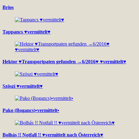
Brios
Tappancs ♥vermittelt♥
Hektor ♥Transportpaten gefunden →6/2016♥ ♥vermittelt♥
Szöszi ♥vermittelt♥
Pako (Bogancs)•vermittelt•
Bolhás !! Notfall !! ♥vermittelt nach Österreich♥