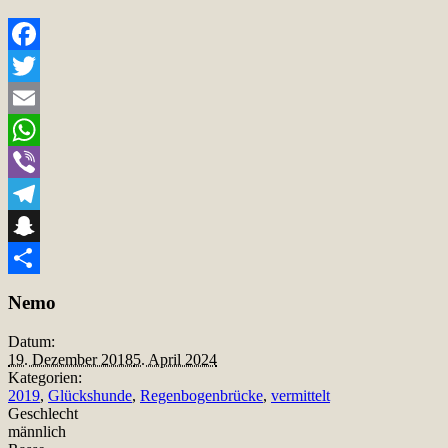
Facebook
Twitter
Email
WhatsApp
Viber
Telegram
Snapchat
Teilen
Nemo
Datum:
19. Dezember 2018
5. April 2024
Kategorien:
2019
,
Glückshunde
,
Regenbogenbrücke
,
vermittelt
Geschlecht
männlich