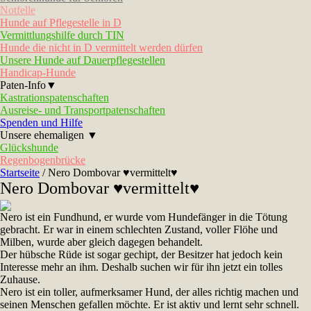
Notfelle
Hunde auf Pflegestelle in D
Vermittlungshilfe durch TIN
Hunde die nicht in D vermittelt werden dürfen
Unsere Hunde auf Dauerpflegestellen
Handicap-Hunde
Paten-Info▼
Kastrationspatenschaften
Ausreise- und Transportpatenschaften
Spenden und Hilfe
Unsere ehemaligen ▼
Glückshunde
Regenbogenbrücke
Startseite
/
Nero Dombovar ♥vermittelt♥
Nero Dombovar ♥vermittelt♥
Nero ist ein Fundhund, er wurde vom Hundefänger in die Tötung
gebracht. Er war in einem schlechten Zustand, voller Flöhe und
Milben, wurde aber gleich dagegen behandelt.
Der hübsche Rüde ist sogar gechipt, der Besitzer hat jedoch kein
Interesse mehr an ihm. Deshalb suchen wir für ihn jetzt ein tolles
Zuhause.
Nero ist ein toller, aufmerksamer Hund, der alles richtig machen und
seinen Menschen gefallen möchte. Er ist aktiv und lernt sehr schnell.