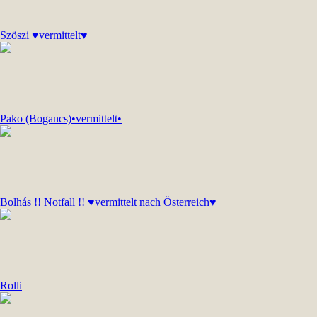
Szöszi ♥vermittelt♥
Pako (Bogancs)•vermittelt•
Bolhás !! Notfall !! ♥vermittelt nach Österreich♥
Rolli