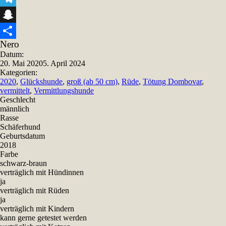
Telegram
Snapchat
Nero
Teilen
Datum:
20. Mai 2020
5. April 2024
Kategorien:
2020
,
Glückshunde
,
groß (ab 50 cm)
,
Rüde
,
Tötung Dombovar
,
vermittelt
,
Vermittlungshunde
Geschlecht
männlich
Rasse
Schäferhund
Geburtsdatum
2018
Farbe
schwarz-braun
verträglich mit Hündinnen
ja
verträglich mit Rüden
ja
verträglich mit Kindern
kann gerne getestet werden