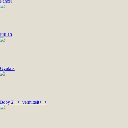
Pancsi
Fifi 10
Gyula 3
Boby 2 +++vermittelt+++