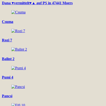
Dana ♥vermittelt♥▲ auf PS in 47441 Moers
Csuma
Rozi 7
Balint 2
Pumi 4
Pancsi