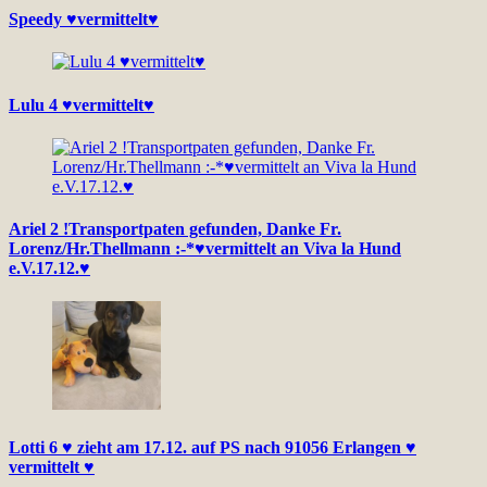
Speedy ♥vermittelt♥
Lulu 4 ♥vermittelt♥
Ariel 2 !Transportpaten gefunden, Danke Fr.
Lorenz/Hr.Thellmann :-*♥vermittelt an Viva la Hund
e.V.17.12.♥
Lotti 6 ♥ zieht am 17.12. auf PS nach 91056 Erlangen ♥
vermittelt ♥