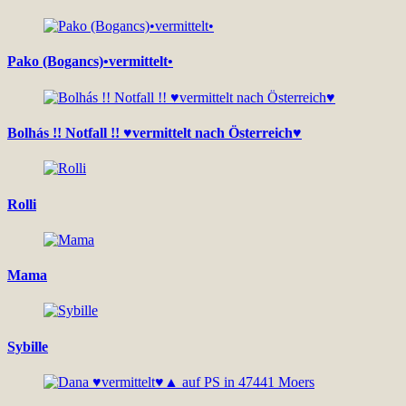
Pako (Bogancs)•vermittelt•
Bolhás !! Notfall !! ♥vermittelt nach Österreich♥
Rolli
Mama
Sybille