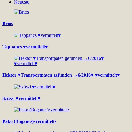
Neueste
Brios
Tappancs ♥vermittelt♥
Hektor ♥Transportpaten gefunden →6/2016♥ ♥vermittelt♥
Szöszi ♥vermittelt♥
Pako (Bogancs)•vermittelt•