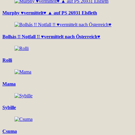
Murphy ♥vermittelt♥ ▲ auf PS 26931 Elsfleth
Bolhás !! Notfall !! ♥vermittelt nach Österreich♥
Rolli
Mama
Sybille
Csuma