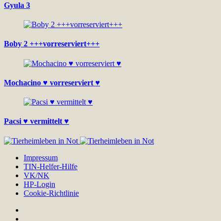
Gyula 3
Boby 2 +++vorreserviert+++
Mochacino ♥ vorreserviert ♥
Pacsi ♥ vermittelt ♥
Impressum
TIN-Helfer-Hilfe
VK/NK
HP-Login
Cookie-Richtlinie