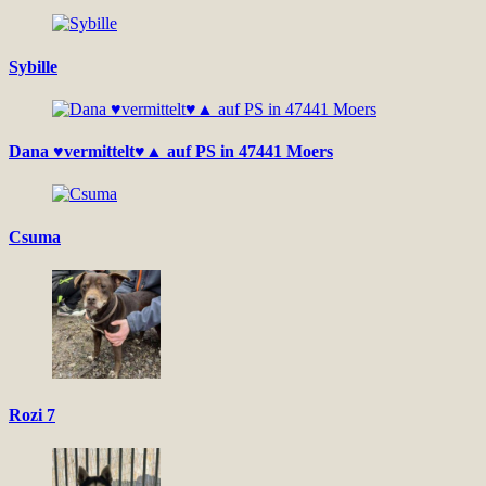
Sybille
Dana ♥vermittelt♥▲ auf PS in 47441 Moers
Csuma
Rozi 7