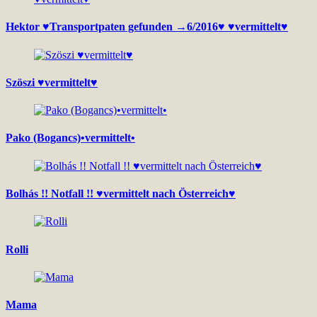
Hektor ♥Transportpaten gefunden →6/2016♥ ♥vermittelt♥
Szöszi ♥vermittelt♥
Pako (Bogancs)•vermittelt•
Bolhás !! Notfall !! ♥vermittelt nach Österreich♥
Rolli
Mama