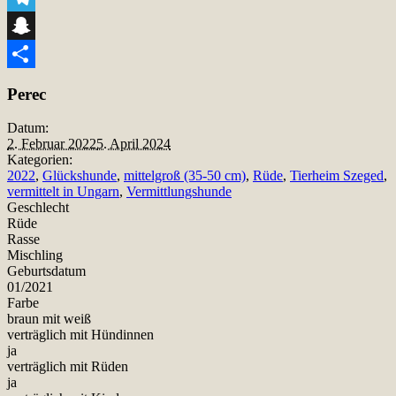
Telegram
Snapchat
Teilen
Perec
Datum:
2. Februar 2022
5. April 2024
Kategorien:
2022
,
Glückshunde
,
mittelgroß (35-50 cm)
,
Rüde
,
Tierheim Szeged
,
vermittelt in Ungarn
,
Vermittlungshunde
Geschlecht
Rüde
Rasse
Mischling
Geburtsdatum
01/2021
Farbe
braun mit weiß
verträglich mit Hündinnen
ja
verträglich mit Rüden
ja