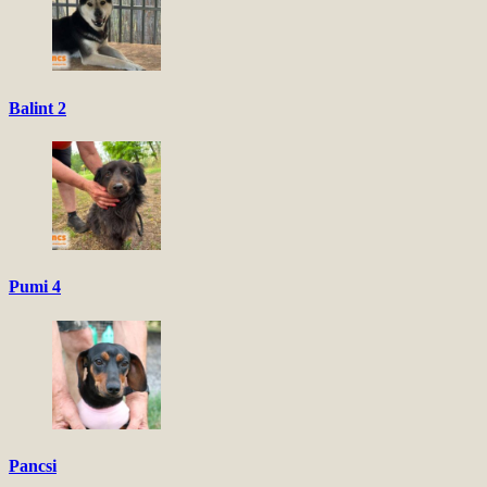
Balint 2
Pumi 4
Pancsi