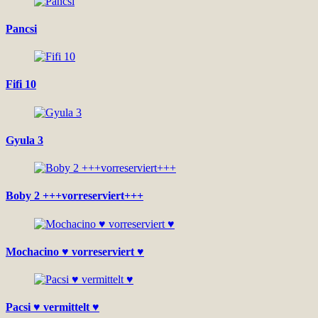
Pancsi
Fifi 10
Gyula 3
Boby 2 +++vorreserviert+++
Mochacino ♥ vorreserviert ♥
Pacsi ♥ vermittelt ♥