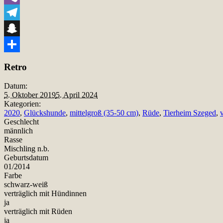
Viber
Telegram
Snapchat
Teilen
Retro
Datum:
5. Oktober 2019
5. April 2024
Kategorien:
2020
,
Glückshunde
,
mittelgroß (35-50 cm)
,
Rüde
,
Tierheim Szeged
,
v
Geschlecht
männlich
Rasse
Mischling n.b.
Geburtsdatum
01/2014
Farbe
schwarz-weiß
verträglich mit Hündinnen
ja
verträglich mit Rüden
ja