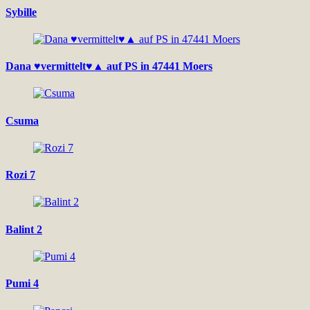
Sybille
Dana ♥vermittelt♥▲ auf PS in 47441 Moers
Csuma
Rozi 7
Balint 2
Pumi 4