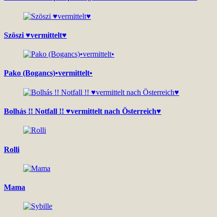
Szöszi ♥vermittelt♥
Pako (Bogancs)•vermittelt•
Bolhás !! Notfall !! ♥vermittelt nach Österreich♥
Rolli
Mama