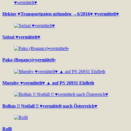
Hektor ♥Transportpaten gefunden →6/2016♥ ♥vermittelt♥
Szöszi ♥vermittelt♥
Pako (Bogancs)•vermittelt•
Murphy ♥vermittelt♥ ▲ auf PS 26931 Elsfleth
Bolhás !! Notfall !! ♥vermittelt nach Österreich♥
Rolli