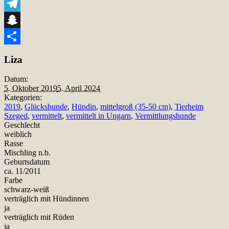
Viber
Telegram
Snapchat
Teilen
Liza
Datum:
5. Oktober 2019
5. April 2024
Kategorien:
2019
,
Glückshunde
,
Hündin
,
mittelgroß (35-50 cm)
,
Tierheim
Szeged
,
vermittelt
,
vermittelt in Ungarn
,
Vermittlungshunde
Geschlecht
weiblich
Rasse
Mischling n.b.
Geburtsdatum
ca. 11/2011
Farbe
schwarz-weiß
verträglich mit Hündinnen
ja
verträglich mit Rüden
ja