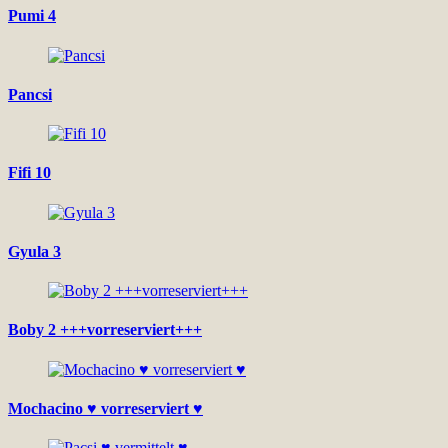
Pumi 4
Pancsi
Fifi 10
Gyula 3
Boby 2 +++vorreserviert+++
Mochacino ♥ vorreserviert ♥