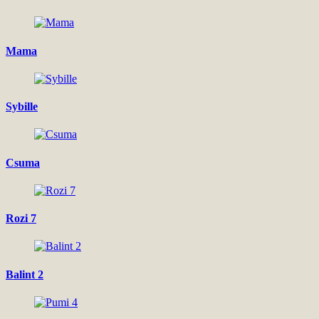
Mama
Sybille
Csuma
Rozi 7
Balint 2