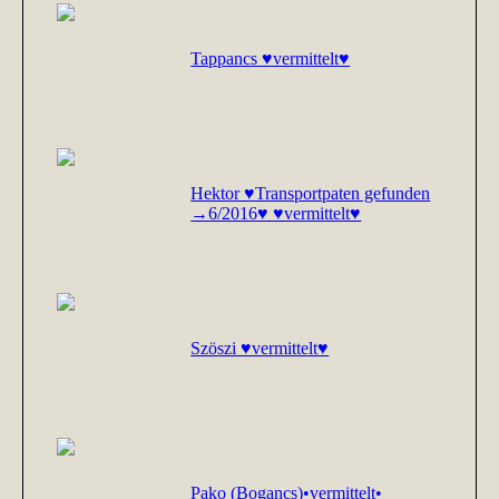
Tappancs ♥vermittelt♥
Hektor ♥Transportpaten gefunden
→6/2016♥ ♥vermittelt♥
Szöszi ♥vermittelt♥
Pako (Bogancs)•vermittelt•