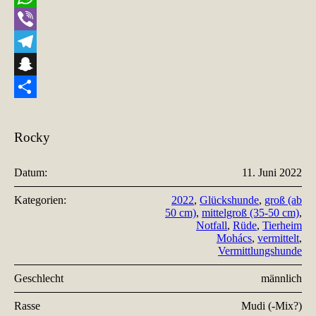
WhatsApp
Viber
Telegram
Snapchat
Teilen
Rocky
Datum:
11. Juni 2022
Kategorien:
2022
,
Glückshunde
,
groß (ab
50 cm)
,
mittelgroß (35-50 cm)
,
Notfall
,
Rüde
,
Tierheim
Mohács
,
vermittelt
,
Vermittlungshunde
Geschlecht
männlich
Rasse
Mudi (-Mix?)