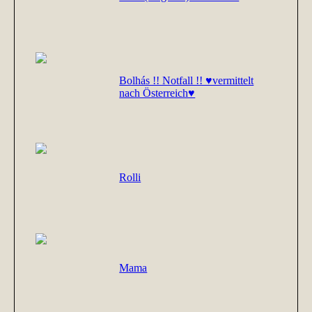
Bolhás !! Notfall !! ♥vermittelt
nach Österreich♥
Rolli
Mama