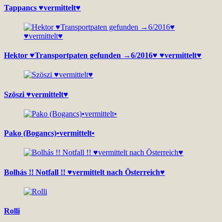
Tappancs ♥vermittelt♥
Hektor ♥Transportpaten gefunden →6/2016♥ ♥vermittelt♥
Szöszi ♥vermittelt♥
Pako (Bogancs)•vermittelt•
Bolhás !! Notfall !! ♥vermittelt nach Österreich♥
Rolli