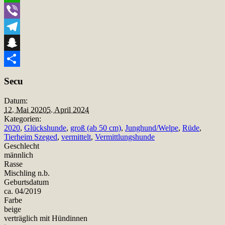
WhatsApp
Viber
Telegram
Snapchat
Teilen
Secu
Datum:
12. Mai 2020
5. April 2024
Kategorien:
2020
,
Glückshunde
,
groß (ab 50 cm)
,
Junghund/Welpe
,
Rüde
,
Tierheim Szeged
,
vermittelt
,
Vermittlungshunde
Geschlecht
männlich
Rasse
Mischling n.b.
Geburtsdatum
ca. 04/2019
Farbe
beige
verträglich mit Hündinnen