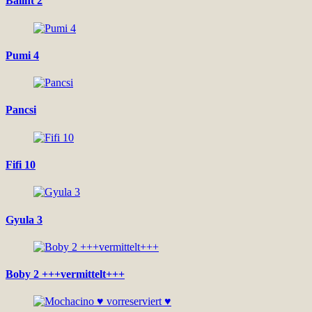
Balint 2
Pumi 4
Pancsi
Fifi 10
Gyula 3
Boby 2 +++vermittelt+++