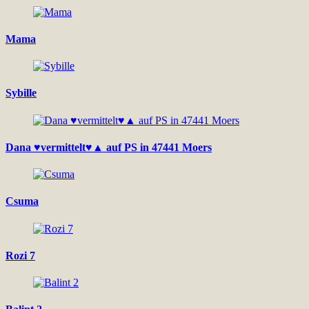
Mama
Sybille
Dana ♥vermittelt♥▲ auf PS in 47441 Moers
Csuma
Rozi 7