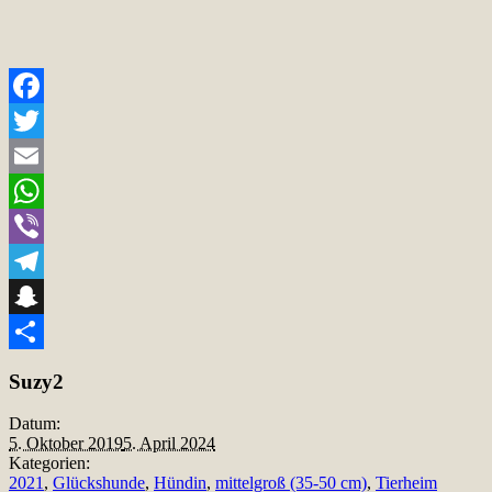
Facebook
Twitter
Email
WhatsApp
Viber
Telegram
Snapchat
Teilen
Suzy2
Datum:
5. Oktober 2019
5. April 2024
Kategorien:
2021
,
Glückshunde
,
Hündin
,
mittelgroß (35-50 cm)
,
Tierheim