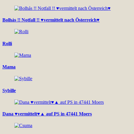
Bolhás !! Notfall !! ♥vermittelt nach Österreich♥
Rolli
Mama
Sybille
Dana ♥vermittelt♥▲ auf PS in 47441 Moers