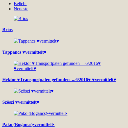
Beliebt
Neueste
Brios
Tappancs ♥vermittelt♥
Hektor ♥Transportpaten gefunden →6/2016♥ ♥vermittelt♥
Szöszi ♥vermittelt♥
Pako (Bogancs)•vermittelt•