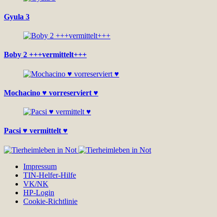
Gyula 3
Boby 2 +++vermittelt+++
Mochacino ♥ vorreserviert ♥
Pacsi ♥ vermittelt ♥
Impressum
TIN-Helfer-Hilfe
VK/NK
HP-Login
Cookie-Richtlinie