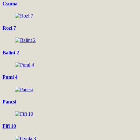
Csuma
Rozi 7
Balint 2
Pumi 4
Pancsi
Fifi 10