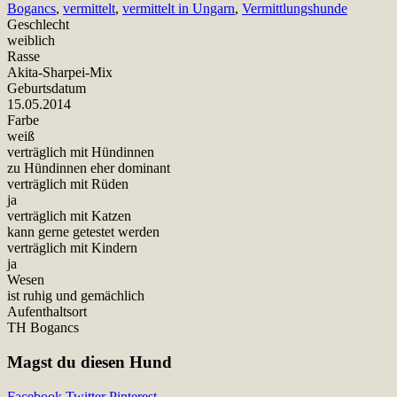
Bogancs
,
vermittelt
,
vermittelt in Ungarn
,
Vermittlungshunde
Geschlecht
weiblich
Rasse
Akita-Sharpei-Mix
Geburtsdatum
15.05.2014
Farbe
weiß
verträglich mit Hündinnen
zu Hündinnen eher dominant
verträglich mit Rüden
ja
verträglich mit Katzen
kann gerne getestet werden
verträglich mit Kindern
ja
Wesen
ist ruhig und gemächlich
Aufenthaltsort
TH Bogancs
Magst du diesen Hund
Facebook
Twitter
Pinterest