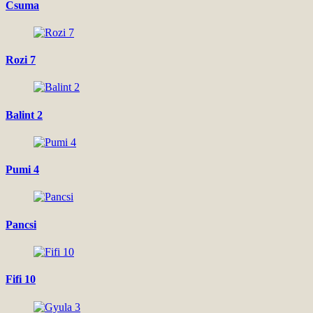
Csuma
Rozi 7
Balint 2
Pumi 4
Pancsi
Fifi 10