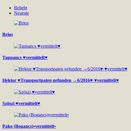
Beliebt
Neueste
Brios
Tappancs ♥vermittelt♥
Hektor ♥Transportpaten gefunden →6/2016♥ ♥vermittelt♥
Szöszi ♥vermittelt♥
Pako (Bogancs)•vermittelt•