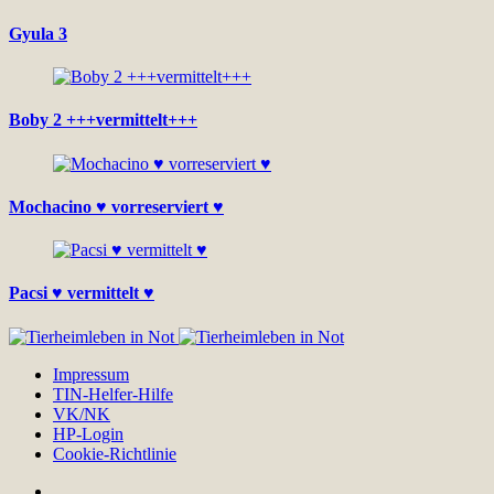
Gyula 3
Boby 2 +++vermittelt+++
Mochacino ♥ vorreserviert ♥
Pacsi ♥ vermittelt ♥
Impressum
TIN-Helfer-Hilfe
VK/NK
HP-Login
Cookie-Richtlinie