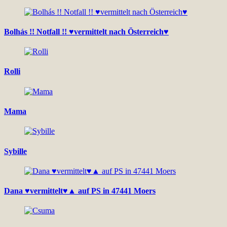
Bolhás !! Notfall !! ♥vermittelt nach Österreich♥
Rolli
Mama
Sybille
Dana ♥vermittelt♥▲ auf PS in 47441 Moers