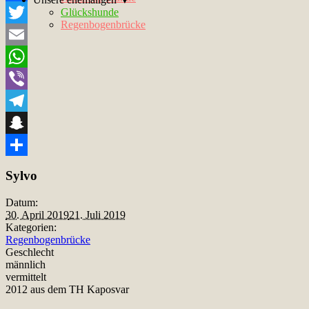
Facebook
Glückshunde
Regenbogenbrücke
Twitter
Email
WhatsApp
Viber
Telegram
Snapchat
Teilen
Sylvo
Datum:
30. April 2019
21. Juli 2019
Kategorien:
Regenbogenbrücke
Geschlecht
männlich
vermittelt
2012 aus dem TH Kaposvar