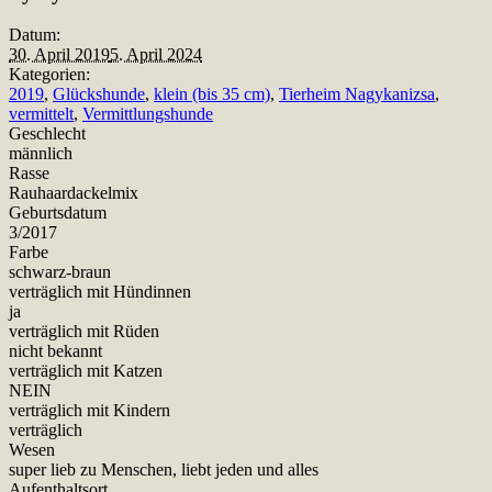
Datum:
30. April 2019
5. April 2024
Kategorien:
2019
,
Glückshunde
,
klein (bis 35 cm)
,
Tierheim Nagykanizsa
,
vermittelt
,
Vermittlungshunde
Geschlecht
männlich
Rasse
Rauhaardackelmix
Geburtsdatum
3/2017
Farbe
schwarz-braun
verträglich mit Hündinnen
ja
verträglich mit Rüden
nicht bekannt
verträglich mit Katzen
NEIN
verträglich mit Kindern
verträglich
Wesen
super lieb zu Menschen, liebt jeden und alles
Aufenthaltsort