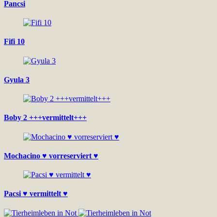
Pancsi
Fifi 10
Gyula 3
Boby 2 +++vermittelt+++
Mochacino ♥ vorreserviert ♥
Pacsi ♥ vermittelt ♥