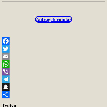
Anfrageformular
Facebook
Twitter
Email
WhatsApp
Viber
Telegram
Snapchat
Teilen
Tyutyu