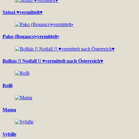
Szöszi ♥vermittelt♥
Pako (Bogancs)•vermittelt•
Bolhás !! Notfall !! ♥vermittelt nach Österreich♥
Rolli
Mama
Sybille