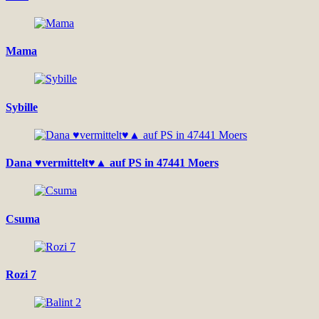
Mama
Sybille
Dana ♥vermittelt♥▲ auf PS in 47441 Moers
Csuma
Rozi 7