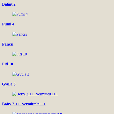
Balint 2
Pumi 4
Pancsi
Fifi 10
Gyula 3
Boby 2 +++vermittelt+++