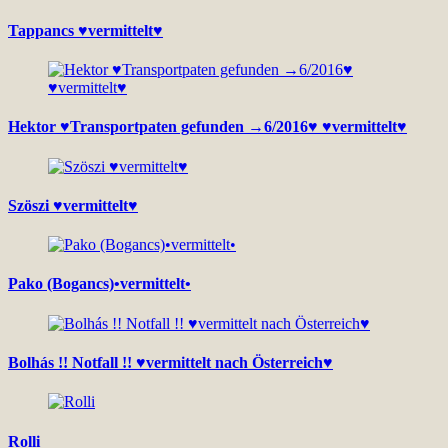
Tappancs ♥vermittelt♥
Hektor ♥Transportpaten gefunden →6/2016♥ ♥vermittelt♥
Szöszi ♥vermittelt♥
Pako (Bogancs)•vermittelt•
Bolhás !! Notfall !! ♥vermittelt nach Österreich♥
Rolli