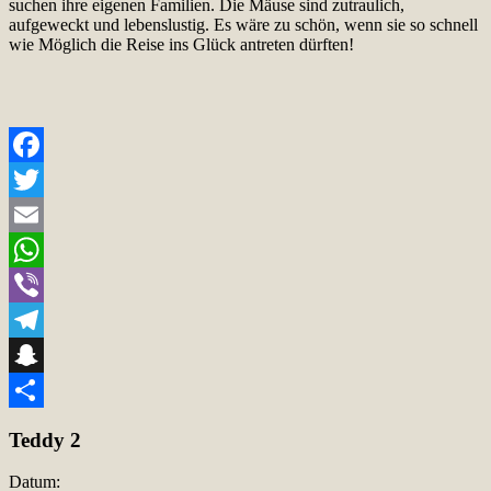
suchen ihre eigenen Familien. Die Mäuse sind zutraulich,
aufgeweckt und lebenslustig. Es wäre zu schön, wenn sie so schnell
wie Möglich die Reise ins Glück antreten dürften!
Facebook
Twitter
Email
WhatsApp
Viber
Telegram
Snapchat
Teilen
Teddy 2
Datum: