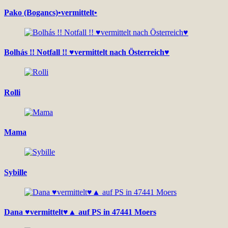
Pako (Bogancs)•vermittelt•
Bolhás !! Notfall !! ♥vermittelt nach Österreich♥
Rolli
Mama
Sybille
Dana ♥vermittelt♥▲ auf PS in 47441 Moers