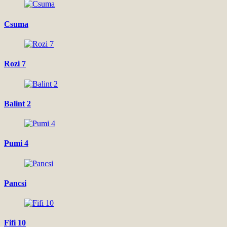
Csuma
Rozi 7
Balint 2
Pumi 4
Pancsi
Fifi 10