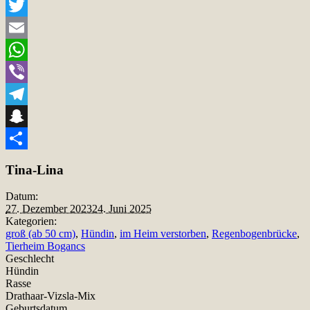
Facebook
Twitter
Email
WhatsApp
Viber
Telegram
Snapchat
Teilen
Tina-Lina
Datum:
27. Dezember 2023
24. Juni 2025
Kategorien:
groß (ab 50 cm)
,
Hündin
,
im Heim verstorben
,
Regenbogenbrücke
,
Tierheim Bogancs
Geschlecht
Hündin
Rasse
Drathaar-Vizsla-Mix
Geburtsdatum