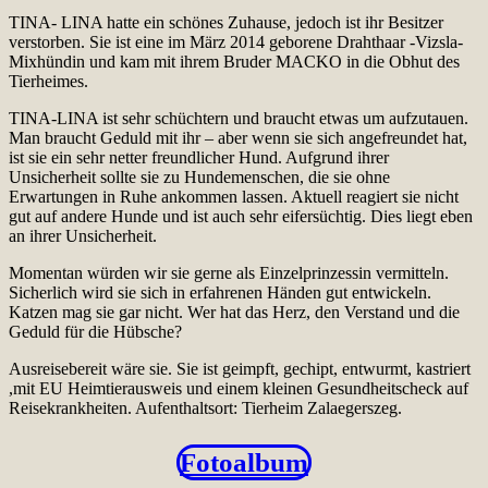
TINA- LINA hatte ein schönes Zuhause, jedoch ist ihr Besitzer
verstorben. Sie ist eine im März 2014 geborene Drahthaar -Vizsla-
Mixhündin und kam mit ihrem Bruder MACKO in die Obhut des
Tierheimes.
TINA-LINA ist sehr schüchtern und braucht etwas um aufzutauen.
Man braucht Geduld mit ihr – aber wenn sie sich angefreundet hat,
ist sie ein sehr netter freundlicher Hund. Aufgrund ihrer
Unsicherheit sollte sie zu Hundemenschen, die sie ohne
Erwartungen in Ruhe ankommen lassen. Aktuell reagiert sie nicht
gut auf andere Hunde und ist auch sehr eifersüchtig. Dies liegt eben
an ihrer Unsicherheit.
Momentan würden wir sie gerne als Einzelprinzessin vermitteln.
Sicherlich wird sie sich in erfahrenen Händen gut entwickeln.
Katzen mag sie gar nicht. Wer hat das Herz, den Verstand und die
Geduld für die Hübsche?
Ausreisebereit wäre sie. Sie ist geimpft, gechipt, entwurmt, kastriert
,mit EU Heimtierausweis und einem kleinen Gesundheitscheck auf
Reisekrankheiten. Aufenthaltsort: Tierheim Zalaegerszeg.
Fotoalbum