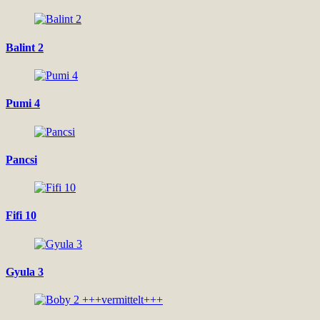
Balint 2
Pumi 4
Pancsi
Fifi 10
Gyula 3