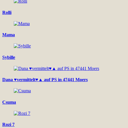
Rolli
Mama
Sybille
Dana ♥vermittelt♥▲ auf PS in 47441 Moers
Csuma
Rozi 7