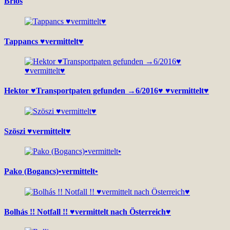
Brios
Tappancs ♥vermittelt♥
Hektor ♥Transportpaten gefunden →6/2016♥ ♥vermittelt♥
Szöszi ♥vermittelt♥
Pako (Bogancs)•vermittelt•
Bolhás !! Notfall !! ♥vermittelt nach Österreich♥