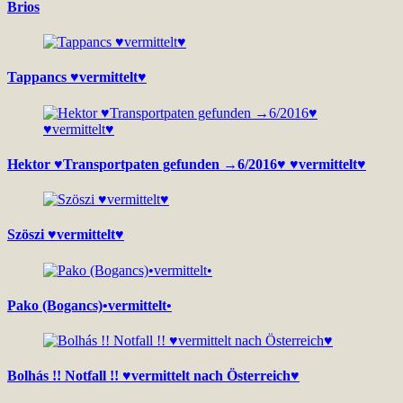
Brios
Tappancs ♥vermittelt♥
Hektor ♥Transportpaten gefunden →6/2016♥ ♥vermittelt♥
Szöszi ♥vermittelt♥
Pako (Bogancs)•vermittelt•
Bolhás !! Notfall !! ♥vermittelt nach Österreich♥