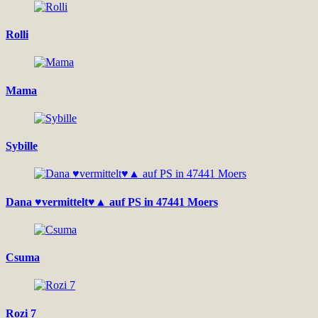
Rolli
Mama
Sybille
Dana ♥vermittelt♥▲ auf PS in 47441 Moers
Csuma
Rozi 7