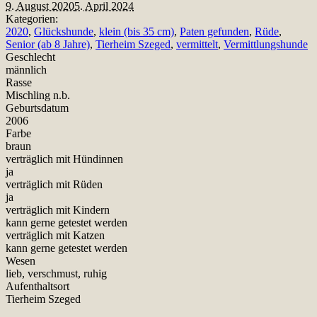
9. August 2020
5. April 2024
Kategorien:
2020
,
Glückshunde
,
klein (bis 35 cm)
,
Paten gefunden
,
Rüde
,
Senior (ab 8 Jahre)
,
Tierheim Szeged
,
vermittelt
,
Vermittlungshunde
Geschlecht
männlich
Rasse
Mischling n.b.
Geburtsdatum
2006
Farbe
braun
verträglich mit Hündinnen
ja
verträglich mit Rüden
ja
verträglich mit Kindern
kann gerne getestet werden
verträglich mit Katzen
kann gerne getestet werden
Wesen
lieb, verschmust, ruhig
Aufenthaltsort
Tierheim Szeged