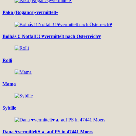
Pako (Bogancs)•vermittelt•
Bolhás !! Notfall !! ♥vermittelt nach Österreich♥
Rolli
Mama
Sybille
Dana ♥vermittelt♥▲ auf PS in 47441 Moers