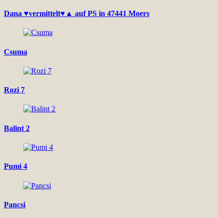
Dana ♥vermittelt♥▲ auf PS in 47441 Moers
Csuma
Rozi 7
Balint 2
Pumi 4
Pancsi