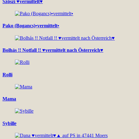
Szöszi ♥vermittelt♥
Pako (Bogancs)•vermittelt•
Bolhás !! Notfall !! ♥vermittelt nach Österreich♥
Rolli
Mama
Sybille