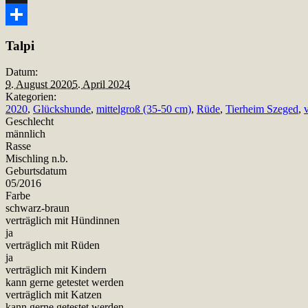
Snapchat
Teilen
Talpi
Datum:
9. August 2020
5. April 2024
Kategorien:
2020
,
Glückshunde
,
mittelgroß (35-50 cm)
,
Rüde
,
Tierheim Szeged
,
Geschlecht
männlich
Rasse
Mischling n.b.
Geburtsdatum
05/2016
Farbe
schwarz-braun
verträglich mit Hündinnen
ja
verträglich mit Rüden
ja
verträglich mit Kindern
kann gerne getestet werden
verträglich mit Katzen
kann gerne getestet werden