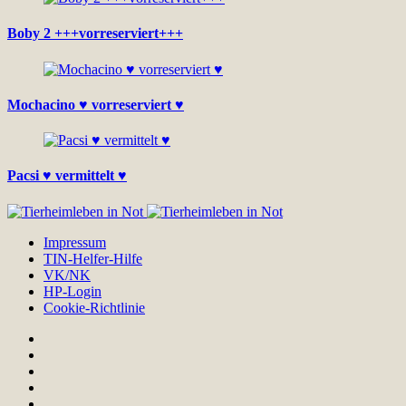
Boby 2 +++vorreserviert+++
Mochacino ♥ vorreserviert ♥
Pacsi ♥ vermittelt ♥
Impressum
TIN-Helfer-Hilfe
VK/NK
HP-Login
Cookie-Richtlinie