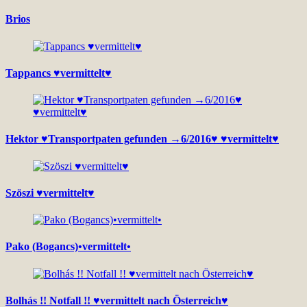
Brios
Tappancs ♥vermittelt♥
Hektor ♥Transportpaten gefunden →6/2016♥ ♥vermittelt♥
Szöszi ♥vermittelt♥
Pako (Bogancs)•vermittelt•
Bolhás !! Notfall !! ♥vermittelt nach Österreich♥