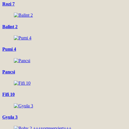
Rozi 7
Balint 2
Pumi 4
Pancsi
Fifi 10
Gyula 3