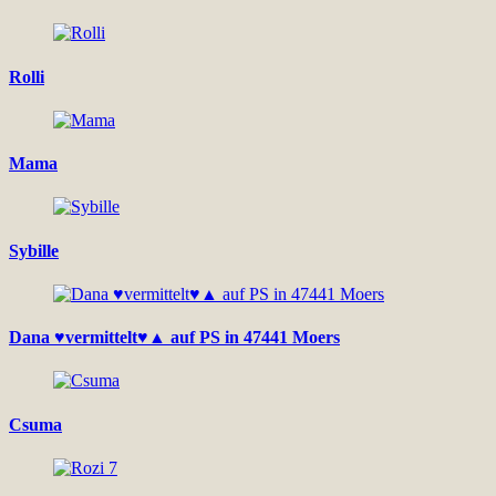
Rolli
Mama
Sybille
Dana ♥vermittelt♥▲ auf PS in 47441 Moers
Csuma