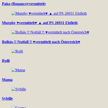
Pako (Bogancs)•vermittelt•
Murphy ♥vermittelt♥ ▲ auf PS 26931 Elsfleth
Bolhás !! Notfall !! ♥vermittelt nach Österreich♥
Rolli
Mama
Sybille