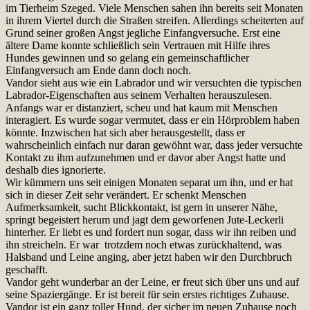
im Tierheim Szeged. Viele Menschen sahen ihn bereits seit Monaten
in ihrem Viertel durch die Straßen streifen. Allerdings scheiterten auf
Grund seiner großen Angst jegliche Einfangversuche. Erst eine
ältere Dame konnte schließlich sein Vertrauen mit Hilfe ihres
Hundes gewinnen und so gelang ein gemeinschaftlicher
Einfangversuch am Ende dann doch noch.
Vandor sieht aus wie ein Labrador und wir versuchten die typischen
Labrador-Eigenschaften aus seinem Verhalten herauszulesen.
Anfangs war er distanziert, scheu und hat kaum mit Menschen
interagiert. Es wurde sogar vermutet, dass er ein Hörproblem haben
könnte. Inzwischen hat sich aber herausgestellt, dass er
wahrscheinlich einfach nur daran gewöhnt war, dass jeder versuchte
Kontakt zu ihm aufzunehmen und er davor aber Angst hatte und
deshalb dies ignorierte.
Wir kümmern uns seit einigen Monaten separat um ihn, und er hat
sich in dieser Zeit sehr verändert. Er schenkt Menschen
Aufmerksamkeit, sucht Blickkontakt, ist gern in unserer Nähe,
springt begeistert herum und jagt dem geworfenen Jute-Leckerli
hinterher. Er liebt es und fordert nun sogar, dass wir ihn reiben und
ihn streicheln. Er war trotzdem noch etwas zurückhaltend, was
Halsband und Leine anging, aber jetzt haben wir den Durchbruch
geschafft.
Vandor geht wunderbar an der Leine, er freut sich über uns und auf
seine Spaziergänge. Er ist bereit für sein erstes richtiges Zuhause.
Vandor ist ein ganz toller Hund, der sicher im neuen Zuhause noch