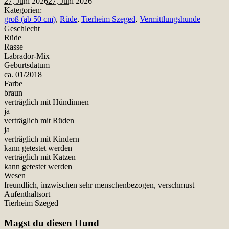
27. Juni 2026
27. Juni 2026
Kategorien:
groß (ab 50 cm)
,
Rüde
,
Tierheim Szeged
,
Vermittlungshunde
Geschlecht
Rüde
Rasse
Labrador-Mix
Geburtsdatum
ca. 01/2018
Farbe
braun
verträglich mit Hündinnen
ja
verträglich mit Rüden
ja
verträglich mit Kindern
kann getestet werden
verträglich mit Katzen
kann getestet werden
Wesen
freundlich, inzwischen sehr menschenbezogen, verschmust
Aufenthaltsort
Tierheim Szeged
Magst du diesen Hund