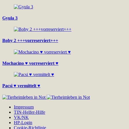
Gyula 3
Boby 2 +++vorreserviert+++
Mochacino ♥ vorreserviert ♥
Pacsi ♥ vermittelt ♥
Impressum
TIN-Helfer-Hilfe
VK/NK
HP-Login
Cookie-Richtlinie