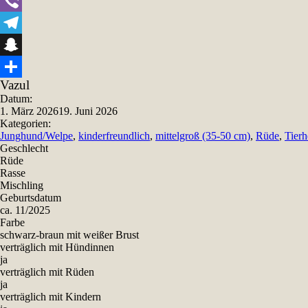
WhatsApp
Viber
Telegram
Snapchat
Vazul
Teilen
Datum:
1. März 2026
19. Juni 2026
Kategorien:
Junghund/Welpe
,
kinderfreundlich
,
mittelgroß (35-50 cm)
,
Rüde
,
Tier
Geschlecht
Rüde
Rasse
Mischling
Geburtsdatum
ca. 11/2025
Farbe
schwarz-braun mit weißer Brust
verträglich mit Hündinnen
ja
verträglich mit Rüden
ja
verträglich mit Kindern