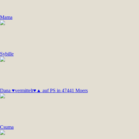
Mama
Sybille
Dana ♥vermittelt♥▲ auf PS in 47441 Moers
Csuma