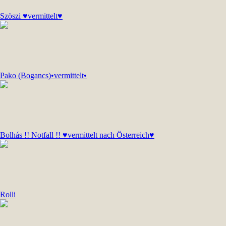
Szöszi ♥vermittelt♥
Pako (Bogancs)•vermittelt•
Bolhás !! Notfall !! ♥vermittelt nach Österreich♥
Rolli