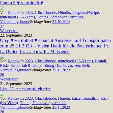
Panka 5 ♥ vermittelt ♥
Von
Kontakt
In
2023
,
Glückshunde
,
Hündin
,
Junghund/Welpe
,
mittelgroß (35-50 cm)
,
Tötung Dombovar
,
vermittelt
,
Vermittlungshunde
Schlagwörter
21.10.2023
27
Weiterlesen
22. September 2023
Öreg ♥ vermittelt ♥ er sucht Ausreise- und Transportpaten
zum 25.11.2023 – Vielen Dank für die Patenschaften Fr.
L. Dinter, Fr. C. Kirk, Fr. M. Kienzl
Von
Kontakt
In
2023
,
Glückshunde
,
mittelgroß (35-50 cm)
,
Notfall
,
Rüde
,
Senior (ab 8 Jahre)
,
Tötung Dombovar
,
vermittelt
,
Vermittlungshunde
Schlagwörter
25.11.2023
26
Weiterlesen
21. September 2023
Liza 12 +++vermittelt+++
Von
Kontakt
In
2023
,
Glückshunde
,
Hündin
,
katzenfreundlich
,
klein
(bis 35 cm)
,
Tötung Dombovar
,
vermittelt
,
Vermittlungshunde
Schlagwörter
25.11.2023
28