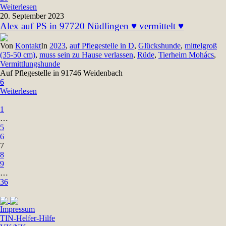
Weiterlesen
20. September 2023
Alex auf PS in 97720 Nüdlingen ♥ vermittelt ♥
Von
Kontakt
In
2023
,
auf Pflegestelle in D
,
Glückshunde
,
mittelgroß
(35-50 cm)
,
muss sein zu Hause verlassen
,
Rüde
,
Tierheim Mohács
,
Vermittlungshunde
Auf Pflegestelle in 91746 Weidenbach
6
Weiterlesen
1
…
5
6
7
8
9
…
36
Impressum
TIN-Helfer-Hilfe