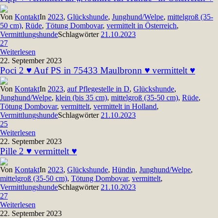
Von
Kontakt
In
2023
,
Glückshunde
,
Junghund/Welpe
,
mittelgroß (35-
50 cm)
,
Rüde
,
Tötung Dombovar
,
vermittelt in Österreich
,
Vermittlungshunde
Schlagwörter
21.10.2023
27
Weiterlesen
22. September 2023
Poci 2 ♥ Auf PS in 75433 Maulbronn ♥ vermittelt ♥
Von
Kontakt
In
2023
,
auf Pflegestelle in D
,
Glückshunde
,
Junghund/Welpe
,
klein (bis 35 cm)
,
mittelgroß (35-50 cm)
,
Rüde
,
Tötung Dombovar
,
vermittelt
,
vermittelt in Holland
,
Vermittlungshunde
Schlagwörter
21.10.2023
25
Weiterlesen
22. September 2023
Pille 2 ♥ vermittelt ♥
Von
Kontakt
In
2023
,
Glückshunde
,
Hündin
,
Junghund/Welpe
,
mittelgroß (35-50 cm)
,
Tötung Dombovar
,
vermittelt
,
Vermittlungshunde
Schlagwörter
21.10.2023
27
Weiterlesen
22. September 2023