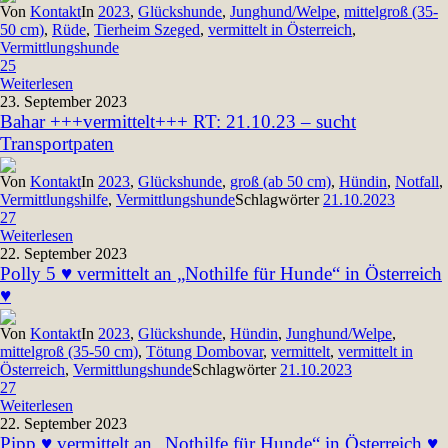
Von
Kontakt
In
2023
,
Glückshunde
,
Junghund/Welpe
,
mittelgroß (35-
50 cm)
,
Rüde
,
Tierheim Szeged
,
vermittelt in Österreich
,
Vermittlungshunde
25
Weiterlesen
23. September 2023
Bahar +++vermittelt+++ RT: 21.10.23 – sucht
Transportpaten
Von
Kontakt
In
2023
,
Glückshunde
,
groß (ab 50 cm)
,
Hündin
,
Notfall
,
Vermittlungshilfe
,
Vermittlungshunde
Schlagwörter
21.10.2023
27
Weiterlesen
22. September 2023
Polly 5 ♥ vermittelt an „Nothilfe für Hunde“ in Österreich
♥
Von
Kontakt
In
2023
,
Glückshunde
,
Hündin
,
Junghund/Welpe
,
mittelgroß (35-50 cm)
,
Tötung Dombovar
,
vermittelt
,
vermittelt in
Österreich
,
Vermittlungshunde
Schlagwörter
21.10.2023
27
Weiterlesen
22. September 2023
Pipp ♥ vermittelt an „Nothilfe für Hunde“ in Österreich ♥