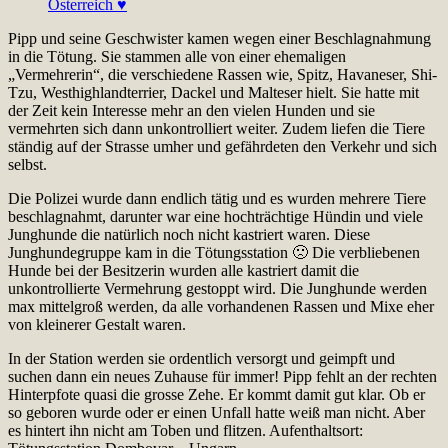
Pipp und seine Geschwister kamen wegen einer Beschlagnahmung
in die Tötung. Sie stammen alle von einer ehemaligen
„Vermehrerin“, die verschiedene Rassen wie, Spitz, Havaneser, Shi-
Tzu, Westhighlandterrier, Dackel und Malteser hielt. Sie hatte mit
der Zeit kein Interesse mehr an den vielen Hunden und sie
vermehrten sich dann unkontrolliert weiter. Zudem liefen die Tiere
ständig auf der Strasse umher und gefährdeten den Verkehr und sich
selbst.
Die Polizei wurde dann endlich tätig und es wurden mehrere Tiere
beschlagnahmt, darunter war eine hochträchtige Hündin und viele
Junghunde die natürlich noch nicht kastriert waren. Diese
Junghundegruppe kam in die Tötungsstation 🙁 Die verbliebenen
Hunde bei der Besitzerin wurden alle kastriert damit die
unkontrollierte Vermehrung gestoppt wird. Die Junghunde werden
max mittelgroß werden, da alle vorhandenen Rassen und Mixe eher
von kleinerer Gestalt waren.
In der Station werden sie ordentlich versorgt und geimpft und
suchen dann ein neues Zuhause für immer! Pipp fehlt an der rechten
Hinterpfote quasi die grosse Zehe. Er kommt damit gut klar. Ob er
so geboren wurde oder er einen Unfall hatte weiß man nicht. Aber
es hintert ihn nicht am Toben und flitzen. Aufenthaltsort: