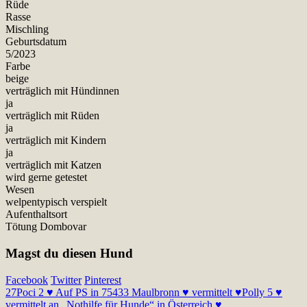
Rüde
Rasse
Mischling
Geburtsdatum
5/2023
Farbe
beige
verträglich mit Hündinnen
ja
verträglich mit Rüden
ja
verträglich mit Kindern
ja
verträglich mit Katzen
wird gerne getestet
Wesen
welpentypisch verspielt
Aufenthaltsort
Tötung Dombovar
Magst du diesen Hund
Facebook
Twitter
Pinterest
27
Poci 2 ♥ Auf PS in 75433 Maulbronn ♥ vermittelt ♥
Polly 5 ♥
vermittelt an „Nothilfe für Hunde“ in Österreich ♥