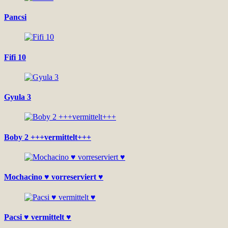
Pancsi
Fifi 10
Gyula 3
Boby 2 +++vermittelt+++
Mochacino ♥ vorreserviert ♥
Pacsi ♥ vermittelt ♥