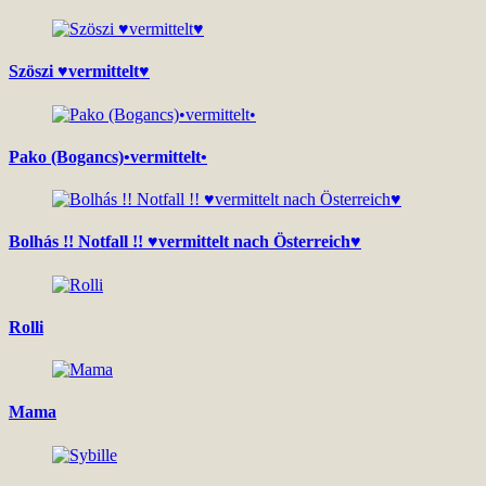
Szöszi ♥vermittelt♥
Pako (Bogancs)•vermittelt•
Bolhás !! Notfall !! ♥vermittelt nach Österreich♥
Rolli
Mama