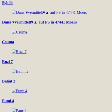
Sybille
Dana ♥vermittelt♥▲ auf PS in 47441 Moers
Csuma
Rozi 7
Balint 2
Pumi 4