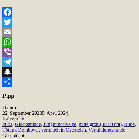
Facebook
Twitter
Email
WhatsApp
Viber
Telegram
Snapchat
Teilen
Pipp
Datum:
22. September 2023
5. April 2024
Kategorien:
2023
,
Glückshunde
,
Junghund/Welpe
,
mittelgroß (35-50 cm)
,
Rüde
,
Tötung Dombovar
,
vermittelt in Österreich
,
Vermittlungshunde
Geschlecht