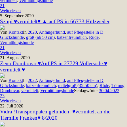
vermittelt
,
Vermittlungshunde
21
Weiterlesen
5. September 2020
Szupi ♥vermittelt♥ ▲ auf PS in 66773 Hülzweiler
Von
Kontakt
In
2020
,
Anfängerhund
,
auf Pflegestelle in D
,
Glückshunde
,
groß (ab 50 cm)
,
katzenfreundlich
,
Rüde
,
Vermittlungshunde
21
Weiterlesen
21. August 2020
Zeno Dombovar ♥Auf PS in 27729 Vollersode ♥
vermittelt ♥
Von
Kontakt
In
2022
,
Anfängerhund
,
auf Pflegestelle in D
,
Glückshunde
,
katzenfreundlich
,
mittelgroß (35-50 cm)
,
Rüde
,
Tötung
Dombovar
,
vermittelt
,
Vermittlungshunde
Schlagwörter
30.04.2022
23
Weiterlesen
22. Juli 2020
Vidra !Transportpaten gefunden! ♥vermittelt an die
Tierhilfe Franken♥ 8/2020