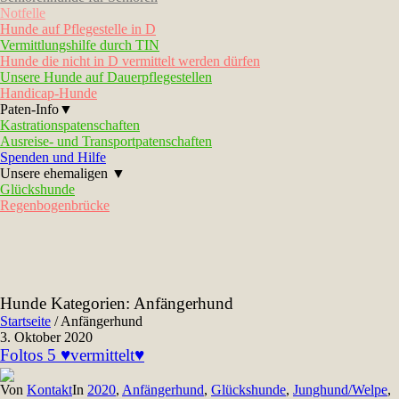
Notfelle
Hunde auf Pflegestelle in D
Vermittlungshilfe durch TIN
Hunde die nicht in D vermittelt werden dürfen
Unsere Hunde auf Dauerpflegestellen
Handicap-Hunde
Paten-Info▼
Kastrationspatenschaften
Ausreise- und Transportpatenschaften
Spenden und Hilfe
Unsere ehemaligen ▼
Glückshunde
Regenbogenbrücke
Hunde Kategorien:
Anfängerhund
Startseite
/
Anfängerhund
3. Oktober 2020
Foltos 5 ♥vermittelt♥
Von
Kontakt
In
2020
,
Anfängerhund
,
Glückshunde
,
Junghund/Welpe
,