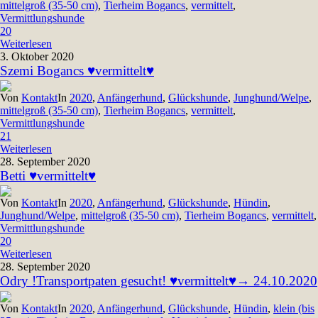
mittelgroß (35-50 cm)
,
Tierheim Bogancs
,
vermittelt
,
Vermittlungshunde
20
Weiterlesen
3. Oktober 2020
Szemi Bogancs ♥vermittelt♥
Von
Kontakt
In
2020
,
Anfängerhund
,
Glückshunde
,
Junghund/Welpe
,
mittelgroß (35-50 cm)
,
Tierheim Bogancs
,
vermittelt
,
Vermittlungshunde
21
Weiterlesen
28. September 2020
Betti ♥vermittelt♥
Von
Kontakt
In
2020
,
Anfängerhund
,
Glückshunde
,
Hündin
,
Junghund/Welpe
,
mittelgroß (35-50 cm)
,
Tierheim Bogancs
,
vermittelt
,
Vermittlungshunde
20
Weiterlesen
28. September 2020
Odry !Transportpaten gesucht! ♥vermittelt♥→ 24.10.2020
Von
Kontakt
In
2020
,
Anfängerhund
,
Glückshunde
,
Hündin
,
klein (bis