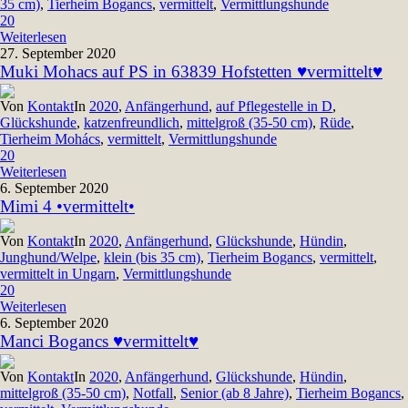
35 cm)
,
Tierheim Bogancs
,
vermittelt
,
Vermittlungshunde
20
Weiterlesen
27. September 2020
Muki Mohacs auf PS in 63839 Hofstetten ♥vermittelt♥
Von
Kontakt
In
2020
,
Anfängerhund
,
auf Pflegestelle in D
,
Glückshunde
,
katzenfreundlich
,
mittelgroß (35-50 cm)
,
Rüde
,
Tierheim Mohács
,
vermittelt
,
Vermittlungshunde
20
Weiterlesen
6. September 2020
Mimi 4 •vermittelt•
Von
Kontakt
In
2020
,
Anfängerhund
,
Glückshunde
,
Hündin
,
Junghund/Welpe
,
klein (bis 35 cm)
,
Tierheim Bogancs
,
vermittelt
,
vermittelt in Ungarn
,
Vermittlungshunde
20
Weiterlesen
6. September 2020
Manci Bogancs ♥vermittelt♥
Von
Kontakt
In
2020
,
Anfängerhund
,
Glückshunde
,
Hündin
,
mittelgroß (35-50 cm)
,
Notfall
,
Senior (ab 8 Jahre)
,
Tierheim Bogancs
,