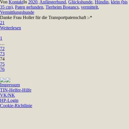
Von
Kontakt
In
2020
,
Anfängerhund
,
Glückshunde
,
Hündin
,
klein (bis
35 cm)
,
Paten gefunden
,
Tierheim Bogancs
,
vermittelt
,
Vermittlungshunde
Danke Frau Holler für die Transportpatenschaft :-*
21
Weiterlesen
1
…
72
73
74
75
76
Impressum
TIN-Helfer-Hilfe
VK/NK
HP-Login
Cookie-Richtlinie