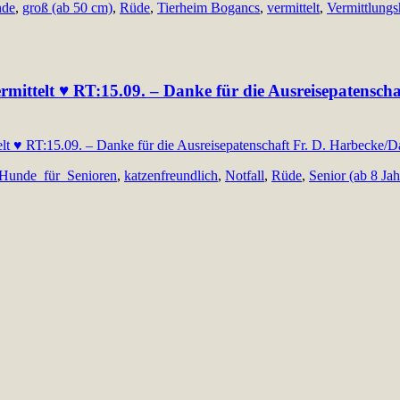
nde
,
groß (ab 50 cm)
,
Rüde
,
Tierheim Bogancs
,
vermittelt
,
Vermittlung
vermittelt ♥ RT:15.09. – Danke für die Ausreisepatensch
Hunde_für_Senioren
,
katzenfreundlich
,
Notfall
,
Rüde
,
Senior (ab 8 Jah