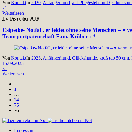
Von
Kontakt
In
2020
,
Anfängerhund
,
auf Pflegestelle in D
,
Glückshu
21
Weiterlesen
15. Dezember 2018
Csipetke- Notfall, er leidet ohne seine Menschen – ♥ 
Transportpatenschaft Fam. Kröber :-*
Von
Kontakt
In
2023
,
Anfängerhund
,
Glückshunde
,
groß (ab 50 cm)
,
15.09.2023
31
Weiterlesen
1
…
74
75
76
Impressum