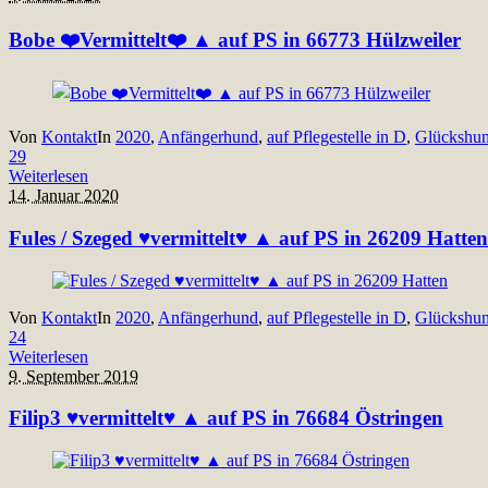
Bobe ❤️Vermittelt❤️ ▲ auf PS in 66773 Hülzweiler
Von
Kontakt
In
2020
,
Anfängerhund
,
auf Pflegestelle in D
,
Glückshu
29
Weiterlesen
14. Januar 2020
Fules / Szeged ♥vermittelt♥ ▲ auf PS in 26209 Hatten
Von
Kontakt
In
2020
,
Anfängerhund
,
auf Pflegestelle in D
,
Glückshu
24
Weiterlesen
9. September 2019
Filip3 ♥vermittelt♥ ▲ auf PS in 76684 Östringen