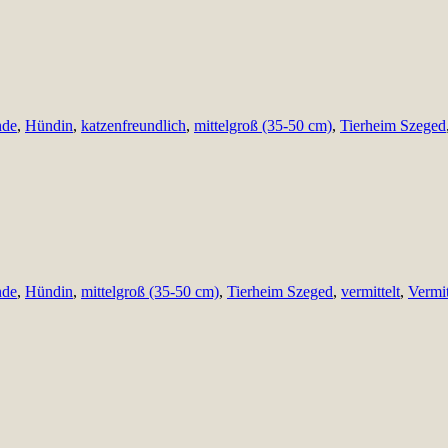
nde
,
Hündin
,
katzenfreundlich
,
mittelgroß (35-50 cm)
,
Tierheim Szeged
nde
,
Hündin
,
mittelgroß (35-50 cm)
,
Tierheim Szeged
,
vermittelt
,
Vermi