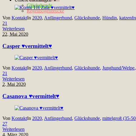
Glückshunde
Regenbogenbrücke
Von
Kontakt
In
2020
,
Anfängerhund
,
Glückshunde
,
Hündin
,
katzenfr
21
Weiterlesen
22. Mai 2020
Casper ♥vermittelt♥
Von
Kontakt
In
2020
,
Anfängerhund
,
Glückshunde
,
Junghund/Welpe
21
Weiterlesen
2. Mai 2020
Casanova ♥vermittelt♥
Von
Kontakt
In
2020
,
Anfängerhund
,
Glückshunde
,
mittelgroß (35-5
27
Weiterlesen
4. März 2020