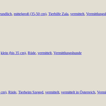
eundlich
,
mittelgroß (35-50 cm)
,
Tierhilfe Zala
,
vermittelt
,
Vermittlungs
,
klein (bis 35 cm)
,
Rüde
,
vermittelt
,
Vermittlungshunde
0 cm)
,
Rüde
,
Tierheim Szeged
,
vermittelt
,
vermittelt in Österreich
,
Vermi