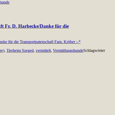
shunde
aft Fr. D. Harbecke/Danke für die
re)
,
Tierheim Szeged
,
vermittelt
,
Vermittlungshunde
Schlagwörter