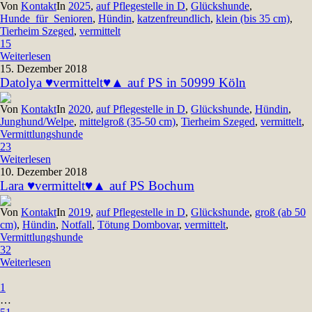
Von
Kontakt
In
2025
,
auf Pflegestelle in D
,
Glückshunde
,
Hunde_für_Senioren
,
Hündin
,
katzenfreundlich
,
klein (bis 35 cm)
,
Tierheim Szeged
,
vermittelt
15
Weiterlesen
15. Dezember 2018
Datolya ♥vermittelt♥▲ auf PS in 50999 Köln
Von
Kontakt
In
2020
,
auf Pflegestelle in D
,
Glückshunde
,
Hündin
,
Junghund/Welpe
,
mittelgroß (35-50 cm)
,
Tierheim Szeged
,
vermittelt
,
Vermittlungshunde
23
Weiterlesen
10. Dezember 2018
Lara ♥vermittelt♥▲ auf PS Bochum
Von
Kontakt
In
2019
,
auf Pflegestelle in D
,
Glückshunde
,
groß (ab 50
cm)
,
Hündin
,
Notfall
,
Tötung Dombovar
,
vermittelt
,
Vermittlungshunde
32
Weiterlesen
1
…