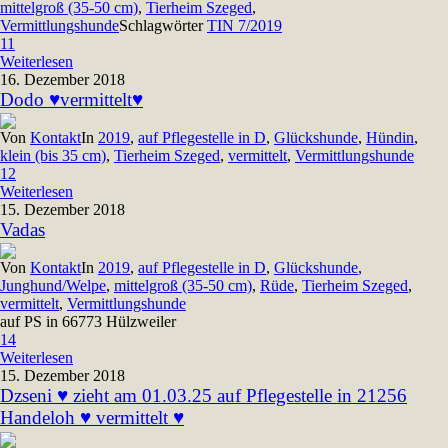
mittelgroß (35-50 cm)
,
Tierheim Szeged
,
Vermittlungshunde
Schlagwörter
TIN 7/2019
11
Weiterlesen
16. Dezember 2018
Dodo ♥vermittelt♥
Von
Kontakt
In
2019
,
auf Pflegestelle in D
,
Glückshunde
,
Hündin
,
klein (bis 35 cm)
,
Tierheim Szeged
,
vermittelt
,
Vermittlungshunde
12
Weiterlesen
15. Dezember 2018
Vadas
Von
Kontakt
In
2019
,
auf Pflegestelle in D
,
Glückshunde
,
Junghund/Welpe
,
mittelgroß (35-50 cm)
,
Rüde
,
Tierheim Szeged
,
vermittelt
,
Vermittlungshunde
auf PS in 66773 Hülzweiler
14
Weiterlesen
15. Dezember 2018
Dzseni ♥ zieht am 01.03.25 auf Pflegestelle in 21256
Handeloh ♥ vermittelt ♥