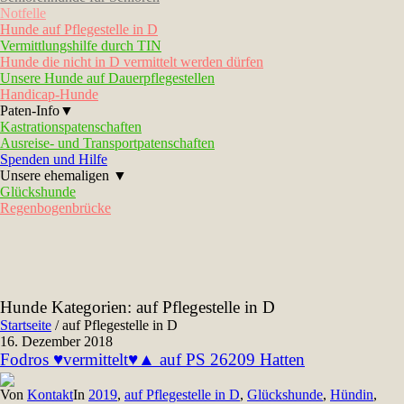
Notfelle
Hunde auf Pflegestelle in D
Vermittlungshilfe durch TIN
Hunde die nicht in D vermittelt werden dürfen
Unsere Hunde auf Dauerpflegestellen
Handicap-Hunde
Paten-Info▼
Kastrationspatenschaften
Ausreise- und Transportpatenschaften
Spenden und Hilfe
Unsere ehemaligen ▼
Glückshunde
Regenbogenbrücke
Hunde Kategorien:
auf Pflegestelle in D
Startseite
/
auf Pflegestelle in D
16. Dezember 2018
Fodros ♥vermittelt♥▲ auf PS 26209 Hatten
Von
Kontakt
In
2019
,
auf Pflegestelle in D
,
Glückshunde
,
Hündin
,