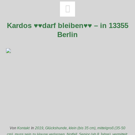
Kardos ♥♥darf bleiben♥♥ – in 13355
Berlin
Von
Kontakt
In
2019
,
Glückshunde
,
klein (bis 35 cm)
,
mittelgroß (35-50
cm)
,
muss sein zu Hause verlassen
,
Notfall
,
Senior (ab 8 Jahre)
,
vermittelt
,