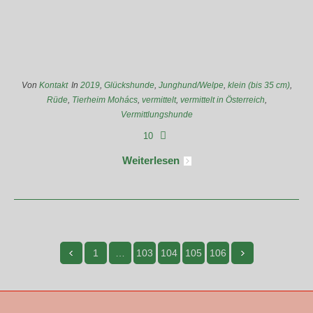
Von
Kontakt
In
2019
,
Glückshunde
,
Junghund/Welpe
,
klein (bis 35 cm)
,
Rüde
,
Tierheim Mohács
,
vermittelt
,
vermittelt in Österreich
,
Vermittlungshunde
10
Weiterlesen
1
…
103
104
105
106