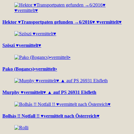
Hektor ♥Transportpaten gefunden →6/2016♥ ♥vermittelt♥
Szöszi ♥vermittelt♥
Pako (Bogancs)•vermittelt•
Murphy ♥vermittelt♥ ▲ auf PS 26931 Elsfleth
Bolhás !! Notfall !! ♥vermittelt nach Österreich♥