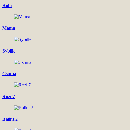
Rolli
Mama
Sybille
Csuma
Rozi 7
Balint 2