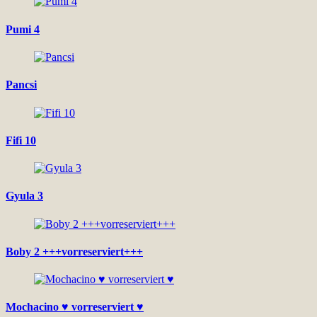
Pumi 4
Pancsi
Fifi 10
Gyula 3
Boby 2 +++vorreserviert+++
Mochacino ♥ vorreserviert ♥