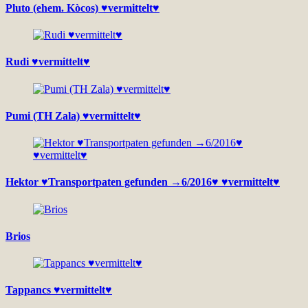
Pluto (ehem. Kòcos) ♥vermittelt♥
Rudi ♥vermittelt♥
Pumi (TH Zala) ♥vermittelt♥
Hektor ♥Transportpaten gefunden →6/2016♥ ♥vermittelt♥
Brios
Tappancs ♥vermittelt♥