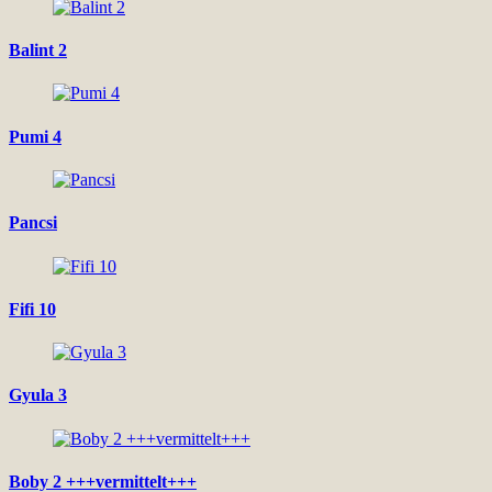
Balint 2
Pumi 4
Pancsi
Fifi 10
Gyula 3
Boby 2 +++vermittelt+++