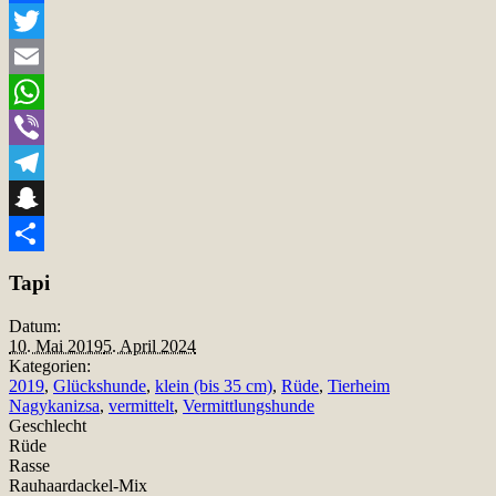
Facebook
Twitter
Email
WhatsApp
Viber
Telegram
Snapchat
Teilen
Tapi
Datum:
10. Mai 2019
5. April 2024
Kategorien:
2019
,
Glückshunde
,
klein (bis 35 cm)
,
Rüde
,
Tierheim
Nagykanizsa
,
vermittelt
,
Vermittlungshunde
Geschlecht
Rüde
Rasse
Rauhaardackel-Mix