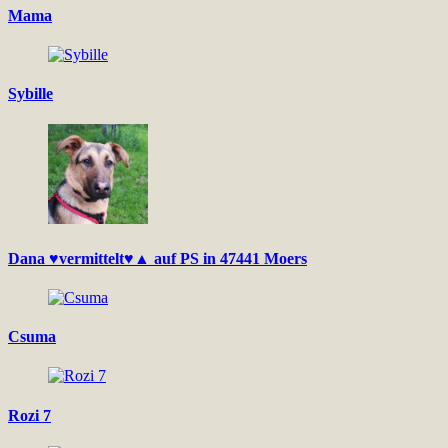
Mama
Sybille
Dana ♥vermittelt♥▲ auf PS in 47441 Moers
Csuma
Rozi 7