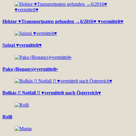
Hektor ♥Transportpaten gefunden →6/2016♥ ♥vermittelt♥
Szöszi ♥vermittelt♥
Pako (Bogancs)•vermittelt•
Bolhás !! Notfall !! ♥vermittelt nach Österreich♥
Rolli